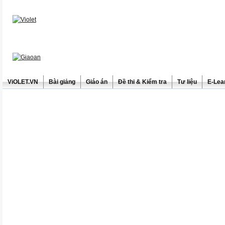
ViOLET.VN
Bài giảng
Giáo án
Đề thi & Kiểm tra
Tư liệu
E-Lea