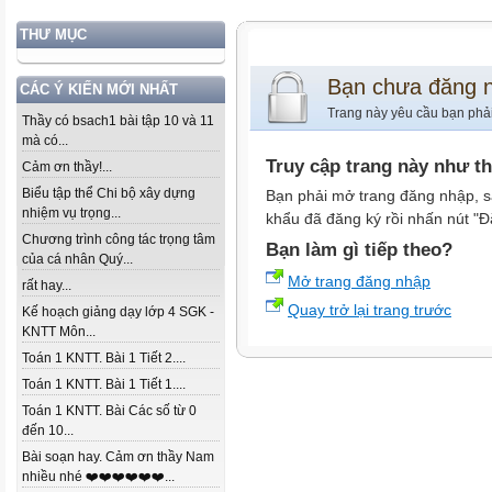
THƯ MỤC
Bạn chưa đăng 
CÁC Ý KIẾN MỚI NHẤT
Trang này yêu cầu bạn phả
Thầy có bsach1 bài tập 10 và 11
mà có...
Truy cập trang này như t
Cảm ơn thầy!...
Biểu tập thể Chi bộ xây dựng
Bạn phải mở trang đăng nhập, s
nhiệm vụ trọng...
khẩu đã đăng ký rồi nhấn nút "Đ
Chương trình công tác trọng tâm
Bạn làm gì tiếp theo?
của cá nhân Quý...
Mở trang đăng nhập
rất hay...
Quay trở lại trang trước
Kế hoạch giảng dạy lớp 4 SGK -
KNTT Môn...
Toán 1 KNTT. Bài 1 Tiết 2....
Toán 1 KNTT. Bài 1 Tiết 1....
Toán 1 KNTT. Bài Các số từ 0
đến 10...
Bài soạn hay. Cảm ơn thầy Nam
nhiều nhé ❤️❤️❤️❤️❤️❤️...