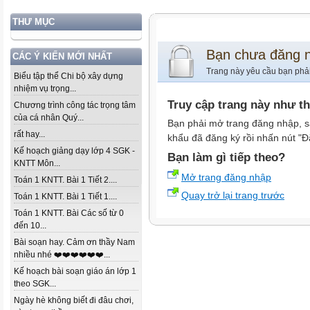
THƯ MỤC
Bạn chưa đăng 
CÁC Ý KIẾN MỚI NHẤT
Trang này yêu cầu bạn phả
Biểu tập thể Chi bộ xây dựng
nhiệm vụ trọng...
Truy cập trang này như t
Chương trình công tác trọng tâm
của cá nhân Quý...
Bạn phải mở trang đăng nhập, s
rất hay...
khẩu đã đăng ký rồi nhấn nút "Đ
Kế hoạch giảng dạy lớp 4 SGK -
Bạn làm gì tiếp theo?
KNTT Môn...
Mở trang đăng nhập
Toán 1 KNTT. Bài 1 Tiết 2....
Quay trở lại trang trước
Toán 1 KNTT. Bài 1 Tiết 1....
Toán 1 KNTT. Bài Các số từ 0
đến 10...
Bài soạn hay. Cảm ơn thầy Nam
nhiều nhé ❤️❤️❤️❤️❤️❤️...
Kế hoạch bài soạn giáo án lớp 1
theo SGK...
Ngày hè không biết đi đâu chơi,