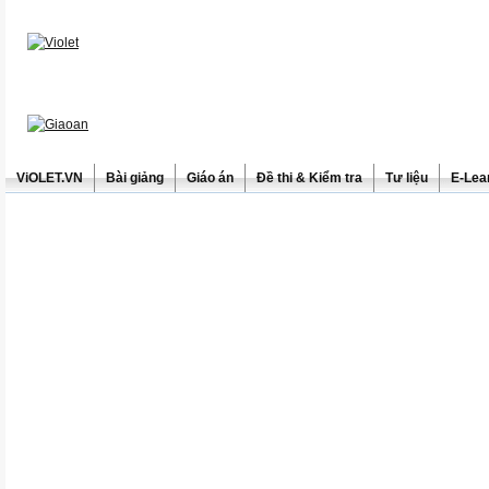
ViOLET.VN
Bài giảng
Giáo án
Đề thi & Kiểm tra
Tư liệu
E-Lea