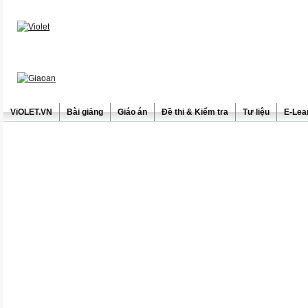
ViOLET.VN
Bài giảng
Giáo án
Đề thi & Kiểm tra
Tư liệu
E-Lea