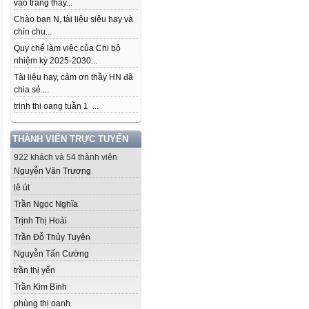
vào trang thầy...
Chào bạn N, tài liệu siêu hay và
chỉn chu...
Quy chế làm việc của Chi bộ
nhiệm kỳ 2025-2030...
Tài liệu hay, cảm ơn thầy HN đã
chia sẻ....
trinh thi oang tuần 1 ...
THÀNH VIÊN TRỰC TUYẾN
922 khách và 54 thành viên
Nguyễn Văn Trương
lê út
Trần Ngọc Nghĩa
Trịnh Thị Hoài
Trần Đỗ Thủy Tuyên
Nguyễn Tấn Cường
trần thị yến
Trần Kim Bình
phùng thị oanh