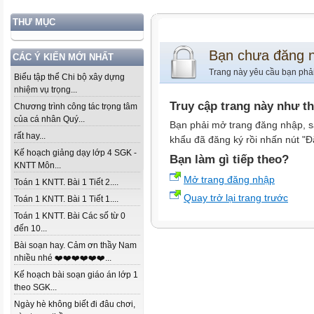
THƯ MỤC
Bạn chưa đăng 
CÁC Ý KIẾN MỚI NHẤT
Trang này yêu cầu bạn phả
Biểu tập thể Chi bộ xây dựng
nhiệm vụ trọng...
Truy cập trang này như t
Chương trình công tác trọng tâm
của cá nhân Quý...
Bạn phải mở trang đăng nhập, s
rất hay...
khẩu đã đăng ký rồi nhấn nút "Đ
Kế hoạch giảng dạy lớp 4 SGK -
Bạn làm gì tiếp theo?
KNTT Môn...
Mở trang đăng nhập
Toán 1 KNTT. Bài 1 Tiết 2....
Quay trở lại trang trước
Toán 1 KNTT. Bài 1 Tiết 1....
Toán 1 KNTT. Bài Các số từ 0
đến 10...
Bài soạn hay. Cảm ơn thầy Nam
nhiều nhé ❤️❤️❤️❤️❤️❤️...
Kế hoạch bài soạn giáo án lớp 1
theo SGK...
Ngày hè không biết đi đâu chơi,