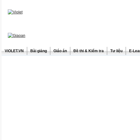
ViOLET.VN
Bài giảng
Giáo án
Đề thi & Kiểm tra
Tư liệu
E-Lea