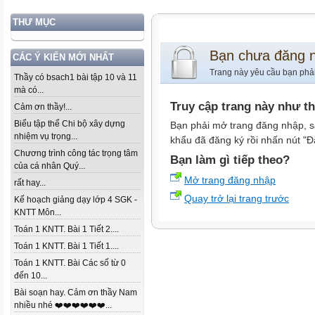
THƯ MỤC
Bạn chưa đăng 
CÁC Ý KIẾN MỚI NHẤT
Trang này yêu cầu bạn phả
Thầy có bsach1 bài tập 10 và 11
mà có...
Truy cập trang này như t
Cảm ơn thầy!...
Biểu tập thể Chi bộ xây dựng
Bạn phải mở trang đăng nhập, s
nhiệm vụ trọng...
khẩu đã đăng ký rồi nhấn nút "Đ
Chương trình công tác trọng tâm
Bạn làm gì tiếp theo?
của cá nhân Quý...
Mở trang đăng nhập
rất hay...
Quay trở lại trang trước
Kế hoạch giảng dạy lớp 4 SGK -
KNTT Môn...
Toán 1 KNTT. Bài 1 Tiết 2....
Toán 1 KNTT. Bài 1 Tiết 1....
Toán 1 KNTT. Bài Các số từ 0
đến 10...
Bài soạn hay. Cảm ơn thầy Nam
nhiều nhé ❤️❤️❤️❤️❤️❤️...