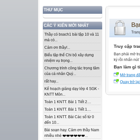
THƯ MỤC
Bạ
CÁC Ý KIẾN MỚI NHẤT
Tran
Thầy có bsach1 bài tập 10 và 11
mà có...
Truy cập tr
Cảm ơn thầy!...
Bạn phải mở tr
Biểu tập thể Chi bộ xây dựng
ký rồi nhấn nút
nhiệm vụ trọng...
Bạn làm gì t
Chương trình công tác trọng tâm
của cá nhân Quý...
Mở trang đ
rất hay...
Quay trở lại
Kế hoạch giảng dạy lớp 4 SGK -
KNTT Môn...
Toán 1 KNTT. Bài 1 Tiết 2....
Toán 1 KNTT. Bài 1 Tiết 1....
Toán 1 KNTT. Bài Các số từ 0
đến 10...
Bài soạn hay. Cảm ơn thầy Nam
nhiều nhé ❤️❤️❤️❤️❤️❤️...