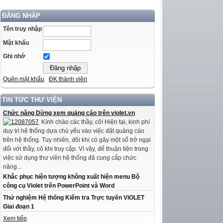
ĐĂNG NHẬP
Tên truy nhập
Mật khẩu
Ghi nhớ
Quên mật khẩu
ĐK thành viên
TIN TỨC THƯ VIỆN
Chức năng Dừng xem quảng cáo trên violet.vn
Kính chào các thầy, cô! Hiện tại, kinh phí
duy trì hệ thống dựa chủ yếu vào việc đặt quảng cáo
trên hệ thống. Tuy nhiên, đôi khi có gây một số trở ngại
đối với thầy, cô khi truy cập. Vì vậy, để thuận tiện trong
việc sử dụng thư viện hệ thống đã cung cấp chức
năng...
Khắc phục hiện tượng không xuất hiện menu Bộ
công cụ Violet trên PowerPoint và Word
Thử nghiệm Hệ thống Kiểm tra Trực tuyến ViOLET
Giai đoạn 1
Xem tiếp