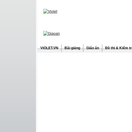
ViOLET.VN
Bài giảng
Giáo án
Đề thi & Kiểm t