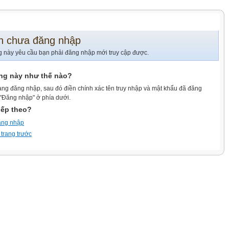
n chưa đăng nhập
g này yêu cầu bạn phải đăng nhập mới truy cập được.
ang này như thế nào?
ang đăng nhập, sau đó điền chính xác tên truy nhập và mật khẩu đã đăng
 "Đăng nhập" ở phía dưới.
iếp theo?
ăng nhập
 trang trước