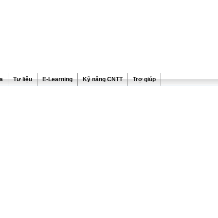
ra
Tư liệu
E-Learning
Kỹ năng CNTT
Trợ giúp