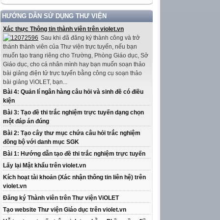
HƯỚNG DẪN SỬ DỤNG THƯ VIỆN
Xác thực Thông tin thành viên trên violet.vn
Sau khi đã đăng ký thành công và trở
thành thành viên của Thư viện trực tuyến, nếu bạn
muốn tạo trang riêng cho Trường, Phòng Giáo dục, Sở
Giáo dục, cho cá nhân mình hay bạn muốn soạn thảo
bài giảng điện tử trực tuyến bằng công cụ soạn thảo
bài giảng ViOLET, bạn...
Bài 4: Quản lí ngân hàng câu hỏi và sinh đề có điều
kiện
Bài 3: Tạo đề thi trắc nghiệm trực tuyến dạng chọn
một đáp án đúng
Bài 2: Tạo cây thư mục chứa câu hỏi trắc nghiệm
đồng bộ với danh mục SGK
Bài 1: Hướng dẫn tạo đề thi trắc nghiệm trực tuyến
Lấy lại Mật khẩu trên violet.vn
Kích hoạt tài khoản (Xác nhận thông tin liên hệ) trên
violet.vn
Đăng ký Thành viên trên Thư viện ViOLET
Tạo website Thư viện Giáo dục trên violet.vn