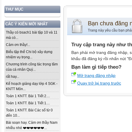
THƯ MỤC
Bạn chưa đăng 
CÁC Ý KIẾN MỚI NHẤT
Trang này yêu cầu bạn phả
Thầy có bsach1 bài tập 10 và 11
mà có...
Truy cập trang này như t
Cảm ơn thầy!...
Biểu tập thể Chi bộ xây dựng
Bạn phải mở trang đăng nhập, s
nhiệm vụ trọng...
khẩu đã đăng ký rồi nhấn nút "Đ
Chương trình công tác trọng tâm
Bạn làm gì tiếp theo?
của cá nhân Quý...
Mở trang đăng nhập
rất hay...
Quay trở lại trang trước
Kế hoạch giảng dạy lớp 4 SGK -
KNTT Môn...
Toán 1 KNTT. Bài 1 Tiết 2....
Toán 1 KNTT. Bài 1 Tiết 1....
Toán 1 KNTT. Bài Các số từ 0
đến 10...
Bài soạn hay. Cảm ơn thầy Nam
nhiều nhé ❤️❤️❤️❤️❤️❤️...