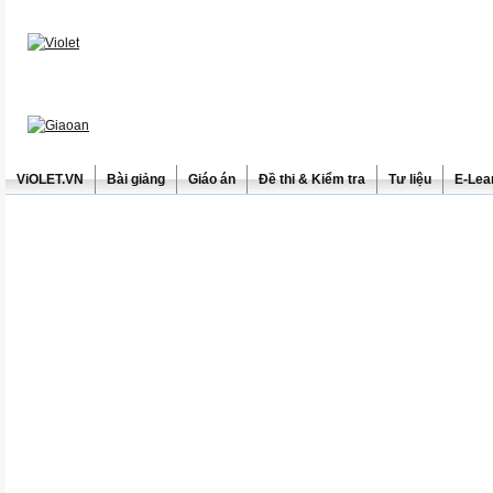
ViOLET.VN
Bài giảng
Giáo án
Đề thi & Kiểm tra
Tư liệu
E-Lea