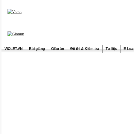
ViOLET.VN
Bài giảng
Giáo án
Đề thi & Kiểm tra
Tư liệu
E-Lea