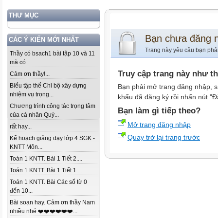
THƯ MỤC
Bạn chưa đăng 
CÁC Ý KIẾN MỚI NHẤT
Trang này yêu cầu bạn phả
Thầy có bsach1 bài tập 10 và 11
mà có...
Truy cập trang này như t
Cảm ơn thầy!...
Biểu tập thể Chi bộ xây dựng
Bạn phải mở trang đăng nhập, s
nhiệm vụ trọng...
khẩu đã đăng ký rồi nhấn nút "Đ
Chương trình công tác trọng tâm
Bạn làm gì tiếp theo?
của cá nhân Quý...
Mở trang đăng nhập
rất hay...
Quay trở lại trang trước
Kế hoạch giảng dạy lớp 4 SGK -
KNTT Môn...
Toán 1 KNTT. Bài 1 Tiết 2....
Toán 1 KNTT. Bài 1 Tiết 1....
Toán 1 KNTT. Bài Các số từ 0
đến 10...
Bài soạn hay. Cảm ơn thầy Nam
nhiều nhé ❤️❤️❤️❤️❤️❤️...