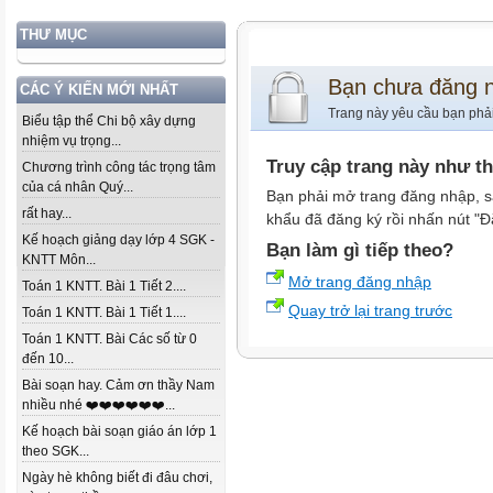
THƯ MỤC
Bạn chưa đăng 
CÁC Ý KIẾN MỚI NHẤT
Trang này yêu cầu bạn phả
Biểu tập thể Chi bộ xây dựng
nhiệm vụ trọng...
Truy cập trang này như t
Chương trình công tác trọng tâm
của cá nhân Quý...
Bạn phải mở trang đăng nhập, s
rất hay...
khẩu đã đăng ký rồi nhấn nút "Đ
Kế hoạch giảng dạy lớp 4 SGK -
Bạn làm gì tiếp theo?
KNTT Môn...
Mở trang đăng nhập
Toán 1 KNTT. Bài 1 Tiết 2....
Quay trở lại trang trước
Toán 1 KNTT. Bài 1 Tiết 1....
Toán 1 KNTT. Bài Các số từ 0
đến 10...
Bài soạn hay. Cảm ơn thầy Nam
nhiều nhé ❤️❤️❤️❤️❤️❤️...
Kế hoạch bài soạn giáo án lớp 1
theo SGK...
Ngày hè không biết đi đâu chơi,