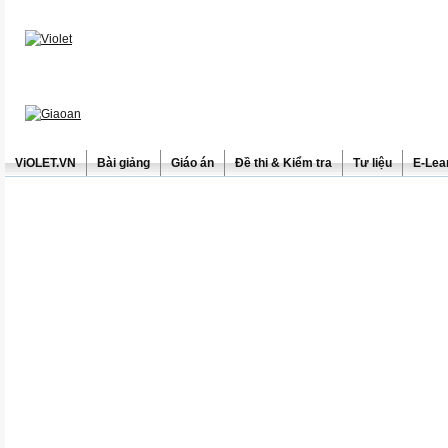
ViOLET.VN
Bài giảng
Giáo án
Đề thi & Kiểm tra
Tư liệu
E-Lea