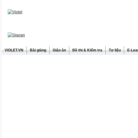
ViOLET.VN
Bài giảng
Giáo án
Đề thi & Kiểm tra
Tư liệu
E-Lea