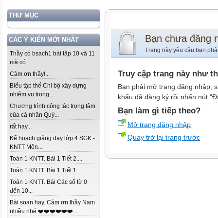
THƯ MỤC
Bạn chưa đăng 
CÁC Ý KIẾN MỚI NHẤT
Trang này yêu cầu bạn phả
Thầy có bsach1 bài tập 10 và 11
mà có...
Truy cập trang này như t
Cảm ơn thầy!...
Biểu tập thể Chi bộ xây dựng
Bạn phải mở trang đăng nhập, s
nhiệm vụ trọng...
khẩu đã đăng ký rồi nhấn nút "Đ
Chương trình công tác trọng tâm
Bạn làm gì tiếp theo?
của cá nhân Quý...
Mở trang đăng nhập
rất hay...
Quay trở lại trang trước
Kế hoạch giảng dạy lớp 4 SGK -
KNTT Môn...
Toán 1 KNTT. Bài 1 Tiết 2....
Toán 1 KNTT. Bài 1 Tiết 1....
Toán 1 KNTT. Bài Các số từ 0
đến 10...
Bài soạn hay. Cảm ơn thầy Nam
nhiều nhé ❤️❤️❤️❤️❤️❤️...