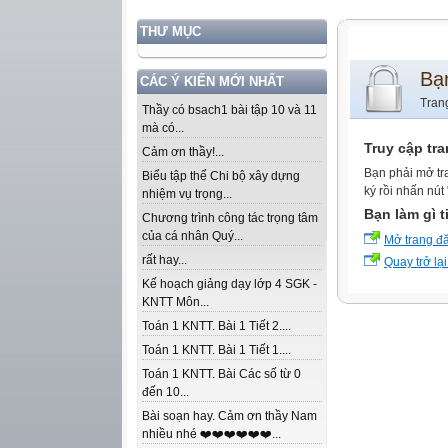
THƯ MỤC
Bạ
CÁC Ý KIẾN MỚI NHẤT
Tran
Thầy có bsach1 bài tập 10 và 11
mà có...
Truy cập tr
Cảm ơn thầy!...
Bạn phải mở tr
Biểu tập thể Chi bộ xây dựng
ký rồi nhấn nút
nhiệm vụ trọng...
Bạn làm gì t
Chương trình công tác trọng tâm
của cá nhân Quý...
Mở trang đ
rất hay...
Quay trở lại
Kế hoạch giảng dạy lớp 4 SGK -
KNTT Môn...
Toán 1 KNTT. Bài 1 Tiết 2....
Toán 1 KNTT. Bài 1 Tiết 1....
Toán 1 KNTT. Bài Các số từ 0
đến 10...
Bài soạn hay. Cảm ơn thầy Nam
nhiều nhé ❤️❤️❤️❤️❤️❤️...