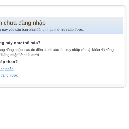
n chưa đăng nhập
g này yêu cầu bạn phải đăng nhập mới truy cập được.
ang này như thế nào?
ang đăng nhập, sau đó điền chính xác tên truy nhập và mật khẩu đã đăng
 "Đăng nhập" ở phía dưới.
iếp theo?
ăng nhập
 trang trước