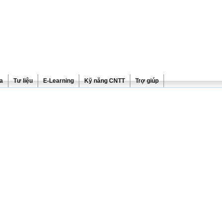
ra
Tư liệu
E-Learning
Kỹ năng CNTT
Trợ giúp