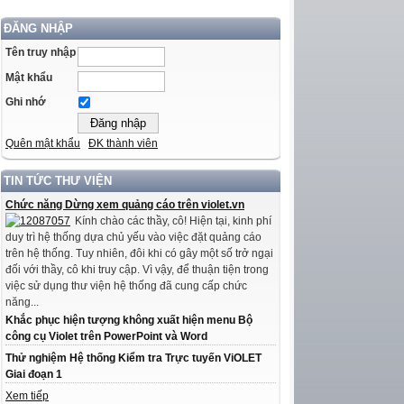
ĐĂNG NHẬP
Tên truy nhập
Mật khẩu
Ghi nhớ
Quên mật khẩu
ĐK thành viên
TIN TỨC THƯ VIỆN
Chức năng Dừng xem quảng cáo trên violet.vn
Kính chào các thầy, cô! Hiện tại, kinh phí
duy trì hệ thống dựa chủ yếu vào việc đặt quảng cáo
trên hệ thống. Tuy nhiên, đôi khi có gây một số trở ngại
đối với thầy, cô khi truy cập. Vì vậy, để thuận tiện trong
việc sử dụng thư viện hệ thống đã cung cấp chức
năng...
Khắc phục hiện tượng không xuất hiện menu Bộ
công cụ Violet trên PowerPoint và Word
Thử nghiệm Hệ thống Kiểm tra Trực tuyến ViOLET
Giai đoạn 1
Xem tiếp