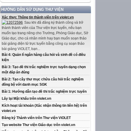
HƯỚNG DẪN SỬ DỤNG THƯ VIỆN
Xác thực Thông tin thành viên trên violet.vn
Sau khi đã đăng ký thành công và trở
thành thành viên của Thư viện trực tuyến, nếu bạn
muốn tạo trang riêng cho Trường, Phòng Giáo dục, Sở
Giáo dục, cho cá nhân mình hay bạn muốn soạn thảo
bài giảng điện tử trực tuyến bằng công cụ soạn thảo
bài giảng ViOLET, bạn...
Bài 4: Quản lí ngân hàng câu hỏi và sinh đề có điều
kiện
Bài 3: Tạo đề thi trắc nghiệm trực tuyến dạng chọn
một đáp án đúng
Bài 2: Tạo cây thư mục chứa câu hỏi trắc nghiệm
đồng bộ với danh mục SGK
Bài 1: Hướng dẫn tạo đề thi trắc nghiệm trực tuyến
Lấy lại Mật khẩu trên violet.vn
Kích hoạt tài khoản (Xác nhận thông tin liên hệ) trên
violet.vn
Đăng ký Thành viên trên Thư viện ViOLET
Tạo website Thư viện Giáo dục trên violet.vn