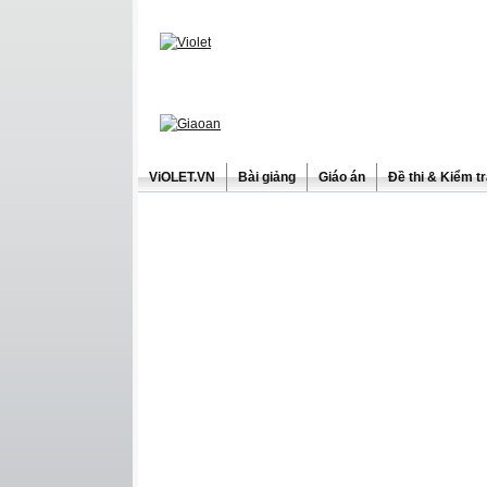
ViOLET.VN
Bài giảng
Giáo án
Đề thi & Kiểm t