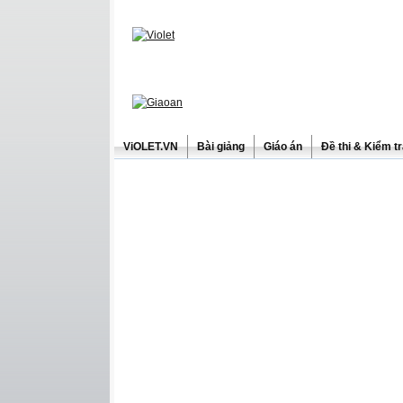
ViOLET.VN
Bài giảng
Giáo án
Đề thi & Kiểm t