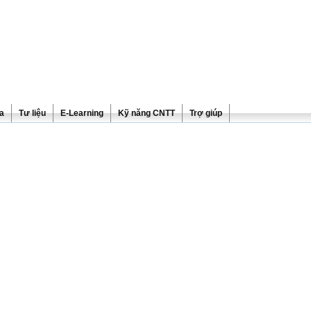
ra
Tư liệu
E-Learning
Kỹ năng CNTT
Trợ giúp