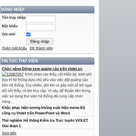
ĐĂNG NHẬP
Tên truy nhập
Mật khẩu
Ghi nhớ
Quên mật khẩu
ĐK thành viên
TIN TỨC THƯ VIỆN
Chức năng Dừng xem quảng cáo trên violet.vn
Kính chào các thầy, cô! Hiện tại, kinh phí
duy trì hệ thống dựa chủ yếu vào việc đặt quảng cáo
trên hệ thống. Tuy nhiên, đôi khi có gây một số trở ngại
đối với thầy, cô khi truy cập. Vì vậy, để thuận tiện trong
việc sử dụng thư viện hệ thống đã cung cấp chức
năng...
Khắc phục hiện tượng không xuất hiện menu Bộ
công cụ Violet trên PowerPoint và Word
Thử nghiệm Hệ thống Kiểm tra Trực tuyến ViOLET
Giai đoạn 1
Xem tiếp