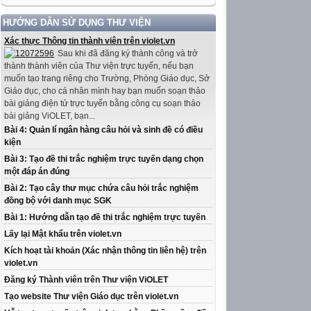
HƯỚNG DẪN SỬ DỤNG THƯ VIỆN
Xác thực Thông tin thành viên trên violet.vn
Sau khi đã đăng ký thành công và trở
thành thành viên của Thư viện trực tuyến, nếu bạn
muốn tạo trang riêng cho Trường, Phòng Giáo dục, Sở
Giáo dục, cho cá nhân mình hay bạn muốn soạn thảo
bài giảng điện tử trực tuyến bằng công cụ soạn thảo
bài giảng ViOLET, bạn...
Bài 4: Quản lí ngân hàng câu hỏi và sinh đề có điều
kiện
Bài 3: Tạo đề thi trắc nghiệm trực tuyến dạng chọn
một đáp án đúng
Bài 2: Tạo cây thư mục chứa câu hỏi trắc nghiệm
đồng bộ với danh mục SGK
Bài 1: Hướng dẫn tạo đề thi trắc nghiệm trực tuyến
Lấy lại Mật khẩu trên violet.vn
Kích hoạt tài khoản (Xác nhận thông tin liên hệ) trên
violet.vn
Đăng ký Thành viên trên Thư viện ViOLET
Tạo website Thư viện Giáo dục trên violet.vn