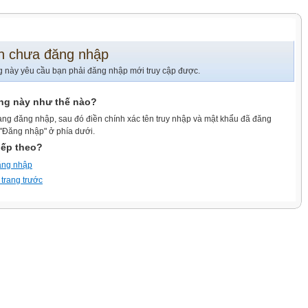
n chưa đăng nhập
g này yêu cầu bạn phải đăng nhập mới truy cập được.
ang này như thế nào?
ang đăng nhập, sau đó điền chính xác tên truy nhập và mật khẩu đã đăng
 "Đăng nhập" ở phía dưới.
iếp theo?
ăng nhập
 trang trước