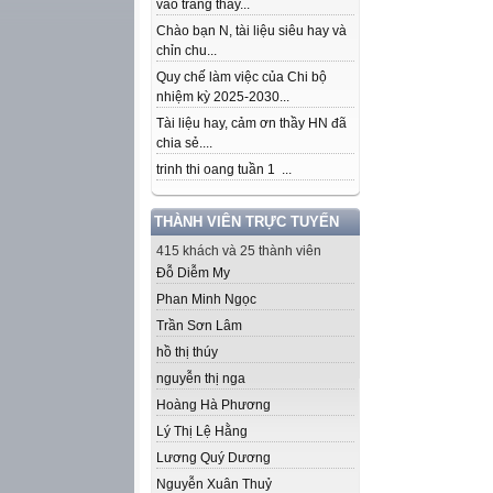
vào trang thầy...
Chào bạn N, tài liệu siêu hay và
chỉn chu...
Quy chế làm việc của Chi bộ
nhiệm kỳ 2025-2030...
Tài liệu hay, cảm ơn thầy HN đã
chia sẻ....
trinh thi oang tuần 1 ...
THÀNH VIÊN TRỰC TUYẾN
415 khách và 25 thành viên
Đỗ Diễm My
Phan Minh Ngọc
Trần Sơn Lâm
hồ thị thúy
nguyễn thị nga
Hoàng Hà Phương
Lý Thị Lệ Hằng
Lương Quý Dương
Nguyễn Xuân Thuỷ