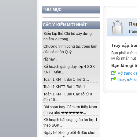
THƯ MỤC
Bạ
CÁC Ý KIẾN MỚI NHẤT
Tran
Biểu tập thể Chi bộ xây dựng
nhiệm vụ trọng...
Truy cập tr
Chương trình công tác trọng tâm
của cá nhân Quý...
Bạn phải mở tr
ký rồi nhấn nút
rất hay...
Bạn làm gì t
Kế hoạch giảng dạy lớp 4 SGK -
KNTT Môn...
Mở trang đ
Toán 1 KNTT. Bài 1 Tiết 2....
Quay trở lại
Toán 1 KNTT. Bài 1 Tiết 1....
Toán 1 KNTT. Bài Các số từ 0
đến 10...
Bài soạn hay. Cảm ơn thầy Nam
nhiều nhé ❤️❤️❤️❤️❤️❤️...
Kế hoạch bài soạn giáo án lớp 1
theo SGK...
Ngày hè không biết đi đâu chơi,