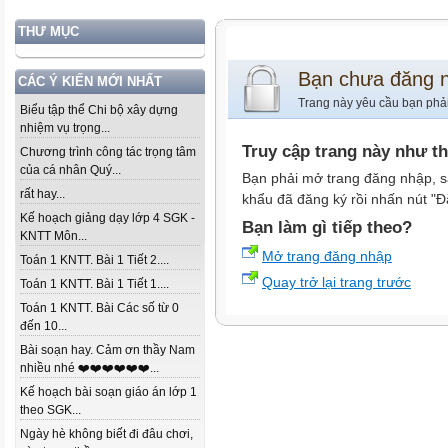
THƯ MỤC
Bạn chưa đăng 
CÁC Ý KIẾN MỚI NHẤT
Trang này yêu cầu bạn phả
Biểu tập thể Chi bộ xây dựng
nhiệm vụ trọng...
Truy cập trang này như t
Chương trình công tác trọng tâm
của cá nhân Quý...
Bạn phải mở trang đăng nhập, s
rất hay...
khẩu đã đăng ký rồi nhấn nút "Đ
Kế hoạch giảng dạy lớp 4 SGK -
Bạn làm gì tiếp theo?
KNTT Môn...
Mở trang đăng nhập
Toán 1 KNTT. Bài 1 Tiết 2....
Quay trở lại trang trước
Toán 1 KNTT. Bài 1 Tiết 1....
Toán 1 KNTT. Bài Các số từ 0
đến 10...
Bài soạn hay. Cảm ơn thầy Nam
nhiều nhé ❤️❤️❤️❤️❤️❤️...
Kế hoạch bài soạn giáo án lớp 1
theo SGK...
Ngày hè không biết đi đâu chơi,