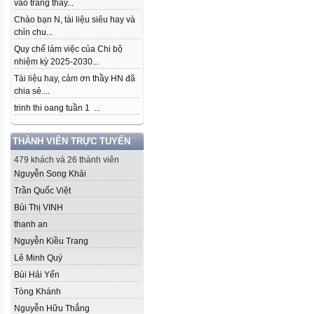
vào trang thầy...
Chào bạn N, tài liệu siêu hay và
chỉn chu...
Quy chế làm việc của Chi bộ
nhiệm kỳ 2025-2030...
Tài liệu hay, cảm ơn thầy HN đã
chia sẻ....
trinh thi oang tuần 1 ...
THÀNH VIÊN TRỰC TUYẾN
479 khách và 26 thành viên
Nguyễn Song Khải
Trần Quốc Việt
Bùi Thị VINH
thanh an
Nguyễn Kiều Trang
Lê Minh Quý
Bùi Hải Yến
Tòng Khánh
Nguyễn Hữu Thắng