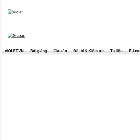
ViOLET.VN
Bài giảng
Giáo án
Đề thi & Kiểm tra
Tư liệu
E-Lea