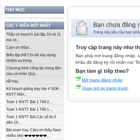
THƯ MỤC
Bạn chưa đăng 
CÁC Ý KIẾN MỚI NHẤT
Trang này yêu cầu bạn phả
Thầy có bsach1 bài tập 10 và 11
mà có...
Truy cập trang này như t
Cảm ơn thầy!...
Biểu tập thể Chi bộ xây dựng
Bạn phải mở trang đăng nhập, s
nhiệm vụ trọng...
khẩu đã đăng ký rồi nhấn nút "Đ
Chương trình công tác trọng tâm
Bạn làm gì tiếp theo?
của cá nhân Quý...
Mở trang đăng nhập
rất hay...
Quay trở lại trang trước
Kế hoạch giảng dạy lớp 4 SGK -
KNTT Môn...
Toán 1 KNTT. Bài 1 Tiết 2....
Toán 1 KNTT. Bài 1 Tiết 1....
Toán 1 KNTT. Bài Các số từ 0
đến 10...
Bài soạn hay. Cảm ơn thầy Nam
nhiều nhé ❤️❤️❤️❤️❤️❤️...