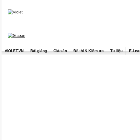
ViOLET.VN
Bài giảng
Giáo án
Đề thi & Kiểm tra
Tư liệu
E-Lea