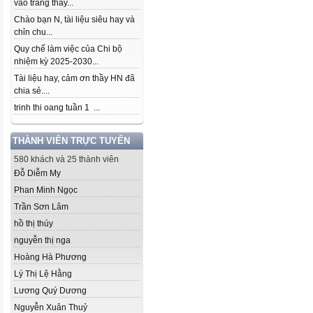
vào trang thầy...
Chào bạn N, tài liệu siêu hay và
chỉn chu...
Quy chế làm việc của Chi bộ
nhiệm kỳ 2025-2030...
Tài liệu hay, cảm ơn thầy HN đã
chia sẻ....
trinh thi oang tuần 1 ...
THÀNH VIÊN TRỰC TUYẾN
580 khách và 25 thành viên
Đỗ Diễm My
Phan Minh Ngọc
Trần Sơn Lâm
hồ thị thúy
nguyễn thị nga
Hoàng Hà Phương
Lý Thị Lệ Hằng
Lương Quý Dương
Nguyễn Xuân Thuỷ