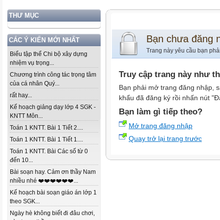
THƯ MỤC
Bạn chưa đăng 
CÁC Ý KIẾN MỚI NHẤT
Trang này yêu cầu bạn phả
Biểu tập thể Chi bộ xây dựng
nhiệm vụ trọng...
Truy cập trang này như t
Chương trình công tác trọng tâm
của cá nhân Quý...
Bạn phải mở trang đăng nhập, s
rất hay...
khẩu đã đăng ký rồi nhấn nút "Đ
Kế hoạch giảng dạy lớp 4 SGK -
Bạn làm gì tiếp theo?
KNTT Môn...
Mở trang đăng nhập
Toán 1 KNTT. Bài 1 Tiết 2....
Quay trở lại trang trước
Toán 1 KNTT. Bài 1 Tiết 1....
Toán 1 KNTT. Bài Các số từ 0
đến 10...
Bài soạn hay. Cảm ơn thầy Nam
nhiều nhé ❤️❤️❤️❤️❤️❤️...
Kế hoạch bài soạn giáo án lớp 1
theo SGK...
Ngày hè không biết đi đâu chơi,