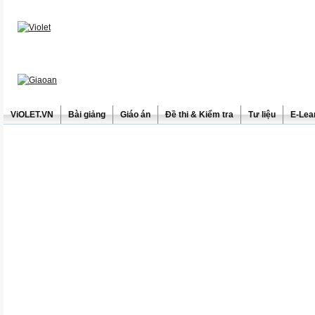
ViOLET.VN
Bài giảng
Giáo án
Đề thi & Kiểm tra
Tư liệu
E-Lea