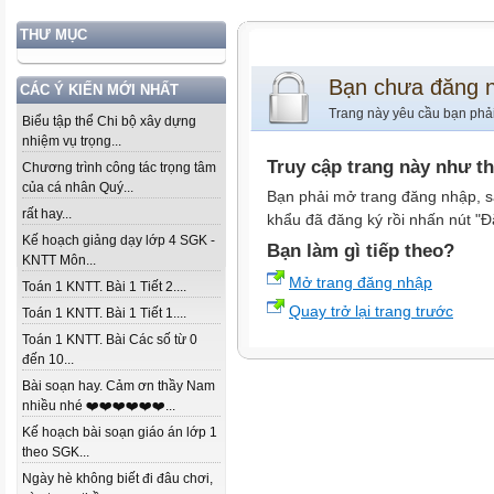
THƯ MỤC
Bạn chưa đăng 
CÁC Ý KIẾN MỚI NHẤT
Trang này yêu cầu bạn phả
Biểu tập thể Chi bộ xây dựng
nhiệm vụ trọng...
Truy cập trang này như t
Chương trình công tác trọng tâm
của cá nhân Quý...
Bạn phải mở trang đăng nhập, s
rất hay...
khẩu đã đăng ký rồi nhấn nút "Đ
Kế hoạch giảng dạy lớp 4 SGK -
Bạn làm gì tiếp theo?
KNTT Môn...
Mở trang đăng nhập
Toán 1 KNTT. Bài 1 Tiết 2....
Quay trở lại trang trước
Toán 1 KNTT. Bài 1 Tiết 1....
Toán 1 KNTT. Bài Các số từ 0
đến 10...
Bài soạn hay. Cảm ơn thầy Nam
nhiều nhé ❤️❤️❤️❤️❤️❤️...
Kế hoạch bài soạn giáo án lớp 1
theo SGK...
Ngày hè không biết đi đâu chơi,