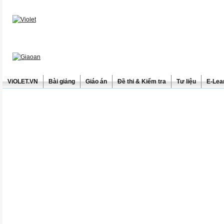
ViOLET.VN
Bài giảng
Giáo án
Đề thi & Kiểm tra
Tư liệu
E-Lea