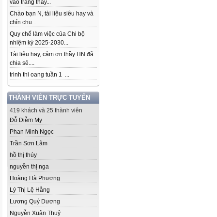
vào trang thầy...
Chào bạn N, tài liệu siêu hay và
chỉn chu...
Quy chế làm việc của Chi bộ
nhiệm kỳ 2025-2030...
Tài liệu hay, cảm ơn thầy HN đã
chia sẻ....
trinh thi oang tuần 1 ...
THÀNH VIÊN TRỰC TUYẾN
419 khách và 25 thành viên
Đỗ Diễm My
Phan Minh Ngọc
Trần Sơn Lâm
hồ thị thúy
nguyễn thị nga
Hoàng Hà Phương
Lý Thị Lệ Hằng
Lương Quý Dương
Nguyễn Xuân Thuỷ