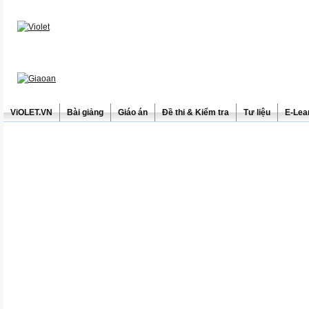
ViOLET.VN
Bài giảng
Giáo án
Đề thi & Kiểm tra
Tư liệu
E-Lea