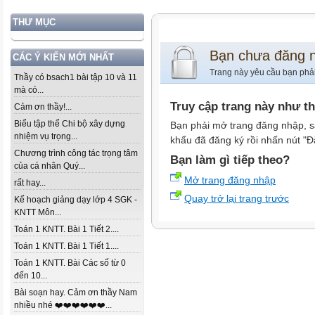
THƯ MỤC
Bạn chưa đăng 
CÁC Ý KIẾN MỚI NHẤT
Trang này yêu cầu bạn phả
Thầy có bsach1 bài tập 10 và 11
mà có...
Truy cập trang này như t
Cảm ơn thầy!...
Biểu tập thể Chi bộ xây dựng
Bạn phải mở trang đăng nhập, s
nhiệm vụ trọng...
khẩu đã đăng ký rồi nhấn nút "Đ
Chương trình công tác trọng tâm
Bạn làm gì tiếp theo?
của cá nhân Quý...
Mở trang đăng nhập
rất hay...
Quay trở lại trang trước
Kế hoạch giảng dạy lớp 4 SGK -
KNTT Môn...
Toán 1 KNTT. Bài 1 Tiết 2....
Toán 1 KNTT. Bài 1 Tiết 1....
Toán 1 KNTT. Bài Các số từ 0
đến 10...
Bài soạn hay. Cảm ơn thầy Nam
nhiều nhé ❤️❤️❤️❤️❤️❤️...