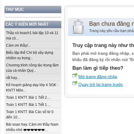
THƯ MỤC
Bạn chưa đăng 
CÁC Ý KIẾN MỚI NHẤT
Trang này yêu cầu bạn phả
Thầy có bsach1 bài tập 10 và 11
mà có...
Truy cập trang này như t
Cảm ơn thầy!...
Biểu tập thể Chi bộ xây dựng
Bạn phải mở trang đăng nhập, s
nhiệm vụ trọng...
khẩu đã đăng ký rồi nhấn nút "Đ
Chương trình công tác trọng tâm
Bạn làm gì tiếp theo?
của cá nhân Quý...
Mở trang đăng nhập
rất hay...
Quay trở lại trang trước
Kế hoạch giảng dạy lớp 4 SGK -
KNTT Môn...
Toán 1 KNTT. Bài 1 Tiết 2....
Toán 1 KNTT. Bài 1 Tiết 1....
Toán 1 KNTT. Bài Các số từ 0
đến 10...
Bài soạn hay. Cảm ơn thầy Nam
nhiều nhé ❤️❤️❤️❤️❤️❤️...