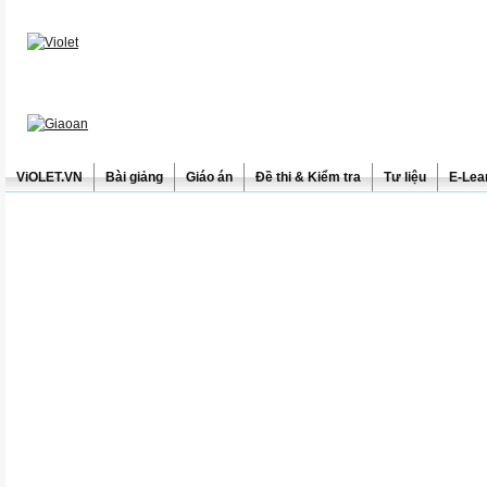
ViOLET.VN
Bài giảng
Giáo án
Đề thi & Kiểm tra
Tư liệu
E-Lea