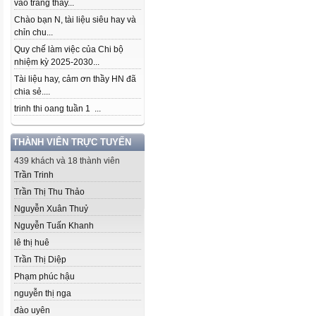
vào trang thầy...
Chào bạn N, tài liệu siêu hay và
chỉn chu...
Quy chế làm việc của Chi bộ
nhiệm kỳ 2025-2030...
Tài liệu hay, cảm ơn thầy HN đã
chia sẻ....
trinh thi oang tuần 1 ...
THÀNH VIÊN TRỰC TUYẾN
439 khách và 18 thành viên
Trần Trinh
Trần Thị Thu Thảo
Nguyễn Xuân Thuỷ
Nguyễn Tuấn Khanh
lê thị huê
Trần Thị Diệp
Phạm phúc hậu
nguyễn thị nga
đào uyên