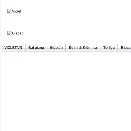
ViOLET.VN
Bài giảng
Giáo án
Đề thi & Kiểm tra
Tư liệu
E-Lea