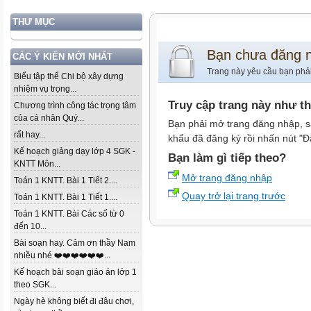
THƯ MỤC
Bạn chưa đăng 
CÁC Ý KIẾN MỚI NHẤT
Trang này yêu cầu bạn phả
Biểu tập thể Chi bộ xây dựng
nhiệm vụ trọng...
Truy cập trang này như t
Chương trình công tác trọng tâm
của cá nhân Quý...
Bạn phải mở trang đăng nhập, s
rất hay...
khẩu đã đăng ký rồi nhấn nút "Đ
Kế hoạch giảng dạy lớp 4 SGK -
Bạn làm gì tiếp theo?
KNTT Môn...
Mở trang đăng nhập
Toán 1 KNTT. Bài 1 Tiết 2....
Quay trở lại trang trước
Toán 1 KNTT. Bài 1 Tiết 1....
Toán 1 KNTT. Bài Các số từ 0
đến 10...
Bài soạn hay. Cảm ơn thầy Nam
nhiều nhé ❤️❤️❤️❤️❤️❤️...
Kế hoạch bài soạn giáo án lớp 1
theo SGK...
Ngày hè không biết đi đâu chơi,