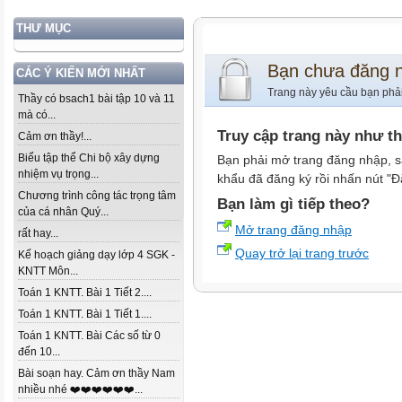
THƯ MỤC
Bạn chưa đăng 
CÁC Ý KIẾN MỚI NHẤT
Trang này yêu cầu bạn phả
Thầy có bsach1 bài tập 10 và 11
mà có...
Truy cập trang này như t
Cảm ơn thầy!...
Biểu tập thể Chi bộ xây dựng
Bạn phải mở trang đăng nhập, s
nhiệm vụ trọng...
khẩu đã đăng ký rồi nhấn nút "Đ
Chương trình công tác trọng tâm
Bạn làm gì tiếp theo?
của cá nhân Quý...
Mở trang đăng nhập
rất hay...
Quay trở lại trang trước
Kế hoạch giảng dạy lớp 4 SGK -
KNTT Môn...
Toán 1 KNTT. Bài 1 Tiết 2....
Toán 1 KNTT. Bài 1 Tiết 1....
Toán 1 KNTT. Bài Các số từ 0
đến 10...
Bài soạn hay. Cảm ơn thầy Nam
nhiều nhé ❤️❤️❤️❤️❤️❤️...