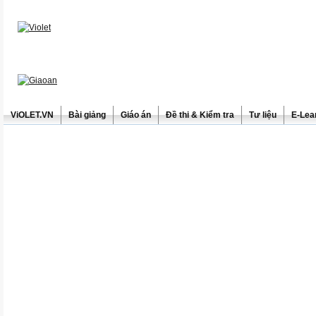
ViOLET.VN
Bài giảng
Giáo án
Đề thi & Kiểm tra
Tư liệu
E-Lea