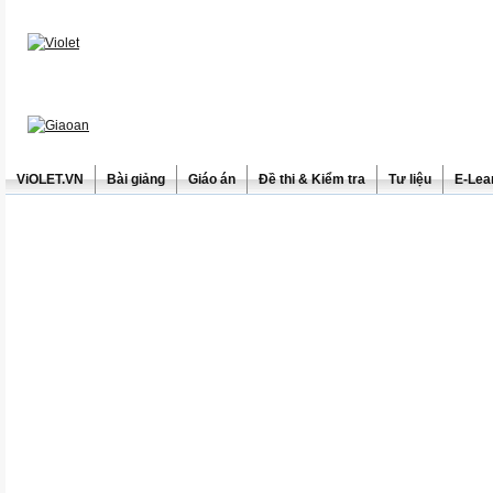
ViOLET.VN
Bài giảng
Giáo án
Đề thi & Kiểm tra
Tư liệu
E-Lea