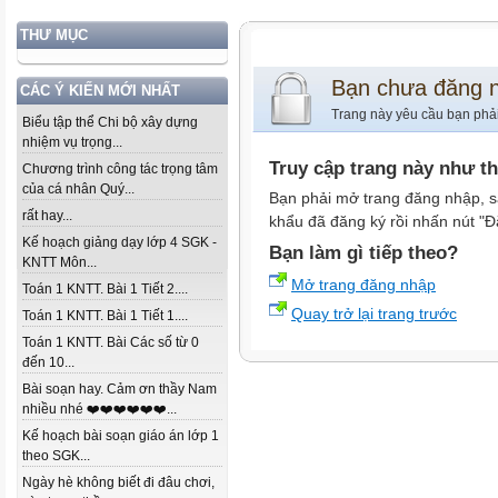
THƯ MỤC
Bạn chưa đăng 
CÁC Ý KIẾN MỚI NHẤT
Trang này yêu cầu bạn phả
Biểu tập thể Chi bộ xây dựng
nhiệm vụ trọng...
Truy cập trang này như t
Chương trình công tác trọng tâm
của cá nhân Quý...
Bạn phải mở trang đăng nhập, s
rất hay...
khẩu đã đăng ký rồi nhấn nút "Đ
Kế hoạch giảng dạy lớp 4 SGK -
Bạn làm gì tiếp theo?
KNTT Môn...
Mở trang đăng nhập
Toán 1 KNTT. Bài 1 Tiết 2....
Quay trở lại trang trước
Toán 1 KNTT. Bài 1 Tiết 1....
Toán 1 KNTT. Bài Các số từ 0
đến 10...
Bài soạn hay. Cảm ơn thầy Nam
nhiều nhé ❤️❤️❤️❤️❤️❤️...
Kế hoạch bài soạn giáo án lớp 1
theo SGK...
Ngày hè không biết đi đâu chơi,