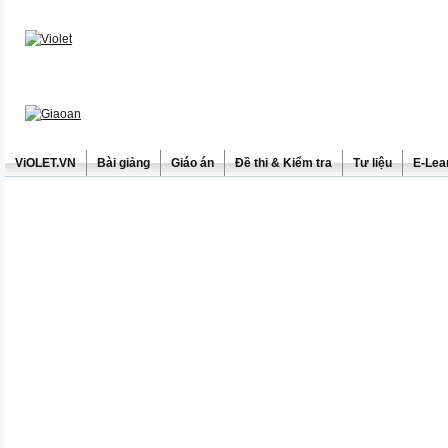
ViOLET.VN
Bài giảng
Giáo án
Đề thi & Kiểm tra
Tư liệu
E-Lea