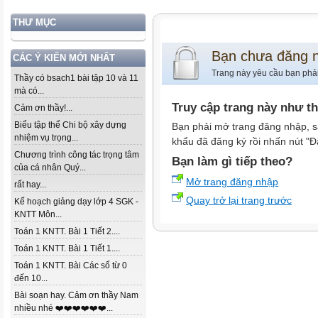
THƯ MỤC
Bạn chưa đăng 
CÁC Ý KIẾN MỚI NHẤT
Trang này yêu cầu bạn phả
Thầy có bsach1 bài tập 10 và 11
mà có...
Truy cập trang này như t
Cảm ơn thầy!...
Biểu tập thể Chi bộ xây dựng
Bạn phải mở trang đăng nhập, s
nhiệm vụ trọng...
khẩu đã đăng ký rồi nhấn nút "Đ
Chương trình công tác trọng tâm
Bạn làm gì tiếp theo?
của cá nhân Quý...
Mở trang đăng nhập
rất hay...
Quay trở lại trang trước
Kế hoạch giảng dạy lớp 4 SGK -
KNTT Môn...
Toán 1 KNTT. Bài 1 Tiết 2....
Toán 1 KNTT. Bài 1 Tiết 1....
Toán 1 KNTT. Bài Các số từ 0
đến 10...
Bài soạn hay. Cảm ơn thầy Nam
nhiều nhé ❤️❤️❤️❤️❤️❤️...