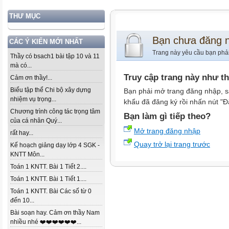
THƯ MỤC
Bạn chưa đăng 
CÁC Ý KIẾN MỚI NHẤT
Trang này yêu cầu bạn phả
Thầy có bsach1 bài tập 10 và 11
mà có...
Truy cập trang này như t
Cảm ơn thầy!...
Biểu tập thể Chi bộ xây dựng
Bạn phải mở trang đăng nhập, s
nhiệm vụ trọng...
khẩu đã đăng ký rồi nhấn nút "Đ
Chương trình công tác trọng tâm
Bạn làm gì tiếp theo?
của cá nhân Quý...
Mở trang đăng nhập
rất hay...
Quay trở lại trang trước
Kế hoạch giảng dạy lớp 4 SGK -
KNTT Môn...
Toán 1 KNTT. Bài 1 Tiết 2....
Toán 1 KNTT. Bài 1 Tiết 1....
Toán 1 KNTT. Bài Các số từ 0
đến 10...
Bài soạn hay. Cảm ơn thầy Nam
nhiều nhé ❤️❤️❤️❤️❤️❤️...