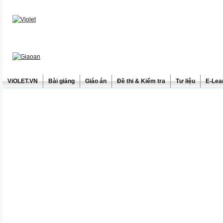
ViOLET.VN
Bài giảng
Giáo án
Đề thi & Kiểm tra
Tư liệu
E-Lea