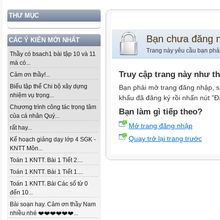
THƯ MỤC
Bạn chưa đăng 
CÁC Ý KIẾN MỚI NHẤT
Trang này yêu cầu bạn phả
Thầy có bsach1 bài tập 10 và 11
mà có...
Truy cập trang này như t
Cảm ơn thầy!...
Biểu tập thể Chi bộ xây dựng
Bạn phải mở trang đăng nhập, s
nhiệm vụ trọng...
khẩu đã đăng ký rồi nhấn nút "Đ
Chương trình công tác trọng tâm
Bạn làm gì tiếp theo?
của cá nhân Quý...
Mở trang đăng nhập
rất hay...
Quay trở lại trang trước
Kế hoạch giảng dạy lớp 4 SGK -
KNTT Môn...
Toán 1 KNTT. Bài 1 Tiết 2....
Toán 1 KNTT. Bài 1 Tiết 1....
Toán 1 KNTT. Bài Các số từ 0
đến 10...
Bài soạn hay. Cảm ơn thầy Nam
nhiều nhé ❤️❤️❤️❤️❤️❤️...