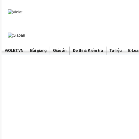
ViOLET.VN
Bài giảng
Giáo án
Đề thi & Kiểm tra
Tư liệu
E-Lea