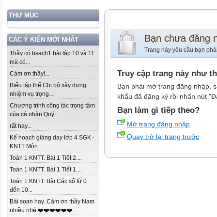
THƯ MỤC
Bạn chưa đăng 
CÁC Ý KIẾN MỚI NHẤT
Trang này yêu cầu bạn phả
Thầy có bsach1 bài tập 10 và 11
mà có...
Truy cập trang này như t
Cảm ơn thầy!...
Biểu tập thể Chi bộ xây dựng
Bạn phải mở trang đăng nhập, s
nhiệm vụ trọng...
khẩu đã đăng ký rồi nhấn nút "Đ
Chương trình công tác trọng tâm
Bạn làm gì tiếp theo?
của cá nhân Quý...
Mở trang đăng nhập
rất hay...
Quay trở lại trang trước
Kế hoạch giảng dạy lớp 4 SGK -
KNTT Môn...
Toán 1 KNTT. Bài 1 Tiết 2....
Toán 1 KNTT. Bài 1 Tiết 1....
Toán 1 KNTT. Bài Các số từ 0
đến 10...
Bài soạn hay. Cảm ơn thầy Nam
nhiều nhé ❤️❤️❤️❤️❤️❤️...