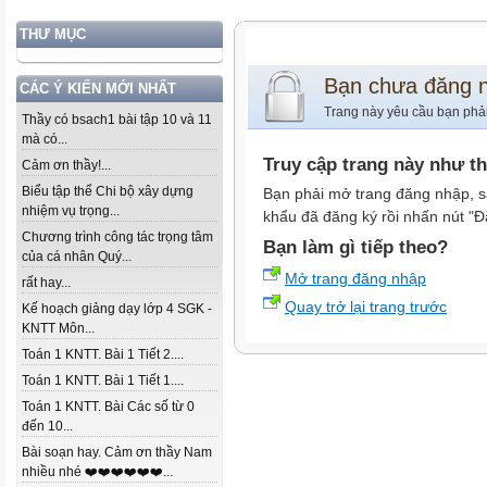
THƯ MỤC
Bạn chưa đăng 
CÁC Ý KIẾN MỚI NHẤT
Trang này yêu cầu bạn phả
Thầy có bsach1 bài tập 10 và 11
mà có...
Truy cập trang này như t
Cảm ơn thầy!...
Biểu tập thể Chi bộ xây dựng
Bạn phải mở trang đăng nhập, s
nhiệm vụ trọng...
khẩu đã đăng ký rồi nhấn nút "Đ
Chương trình công tác trọng tâm
Bạn làm gì tiếp theo?
của cá nhân Quý...
Mở trang đăng nhập
rất hay...
Quay trở lại trang trước
Kế hoạch giảng dạy lớp 4 SGK -
KNTT Môn...
Toán 1 KNTT. Bài 1 Tiết 2....
Toán 1 KNTT. Bài 1 Tiết 1....
Toán 1 KNTT. Bài Các số từ 0
đến 10...
Bài soạn hay. Cảm ơn thầy Nam
nhiều nhé ❤️❤️❤️❤️❤️❤️...