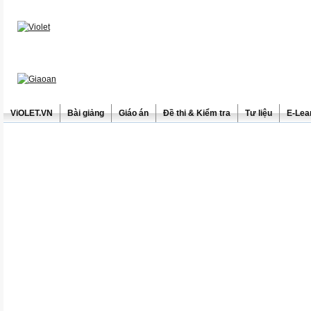
ViOLET.VN
Bài giảng
Giáo án
Đề thi & Kiểm tra
Tư liệu
E-Lea