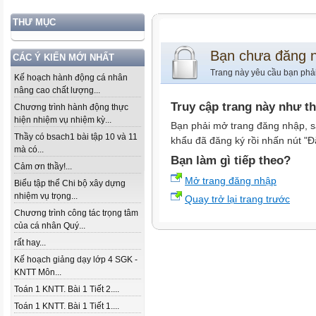
THƯ MỤC
Bạn chưa đăng 
CÁC Ý KIẾN MỚI NHẤT
Trang này yêu cầu bạn phả
Kế hoạch hành động cá nhân
nâng cao chất lượng...
Truy cập trang này như t
Chương trình hành động thực
hiện nhiệm vụ nhiệm kỳ...
Bạn phải mở trang đăng nhập, s
Thầy có bsach1 bài tập 10 và 11
khẩu đã đăng ký rồi nhấn nút "Đ
mà có...
Bạn làm gì tiếp theo?
Cảm ơn thầy!...
Mở trang đăng nhập
Biểu tập thể Chi bộ xây dựng
nhiệm vụ trọng...
Quay trở lại trang trước
Chương trình công tác trọng tâm
của cá nhân Quý...
rất hay...
Kế hoạch giảng dạy lớp 4 SGK -
KNTT Môn...
Toán 1 KNTT. Bài 1 Tiết 2....
Toán 1 KNTT. Bài 1 Tiết 1....