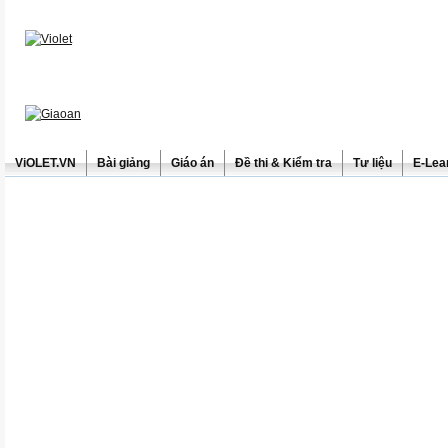
ViOLET.VN
Bài giảng
Giáo án
Đề thi & Kiểm tra
Tư liệu
E-Lea