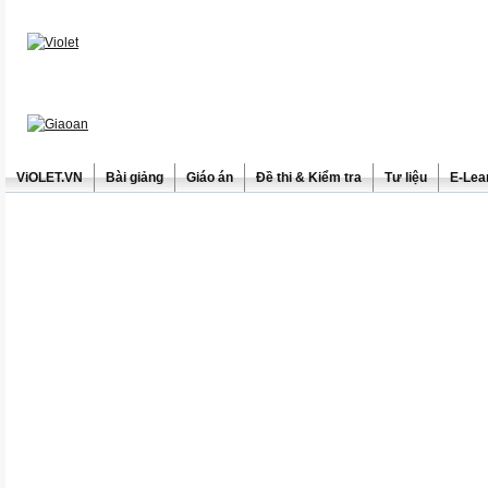
ViOLET.VN
Bài giảng
Giáo án
Đề thi & Kiểm tra
Tư liệu
E-Lea