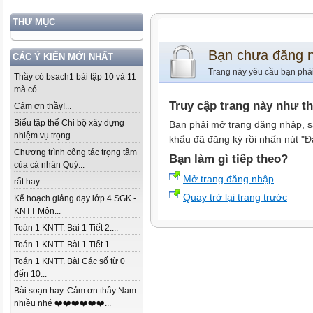
THƯ MỤC
Bạn chưa đăng 
CÁC Ý KIẾN MỚI NHẤT
Trang này yêu cầu bạn phả
Thầy có bsach1 bài tập 10 và 11
mà có...
Truy cập trang này như t
Cảm ơn thầy!...
Biểu tập thể Chi bộ xây dựng
Bạn phải mở trang đăng nhập, s
nhiệm vụ trọng...
khẩu đã đăng ký rồi nhấn nút "Đ
Chương trình công tác trọng tâm
Bạn làm gì tiếp theo?
của cá nhân Quý...
Mở trang đăng nhập
rất hay...
Quay trở lại trang trước
Kế hoạch giảng dạy lớp 4 SGK -
KNTT Môn...
Toán 1 KNTT. Bài 1 Tiết 2....
Toán 1 KNTT. Bài 1 Tiết 1....
Toán 1 KNTT. Bài Các số từ 0
đến 10...
Bài soạn hay. Cảm ơn thầy Nam
nhiều nhé ❤️❤️❤️❤️❤️❤️...