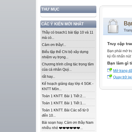
THƯ MỤC
Bạ
CÁC Ý KIẾN MỚI NHẤT
Tran
Thầy có bsach1 bài tập 10 và 11
mà có...
Truy cập tr
Cảm ơn thầy!...
Bạn phải mở tr
Biểu tập thể Chi bộ xây dựng
ký rồi nhấn nút
nhiệm vụ trọng...
Bạn làm gì t
Chương trình công tác trọng tâm
của cá nhân Quý...
Mở trang đ
rất hay...
Quay trở lại
Kế hoạch giảng dạy lớp 4 SGK -
KNTT Môn...
Toán 1 KNTT. Bài 1 Tiết 2....
Toán 1 KNTT. Bài 1 Tiết 1....
Toán 1 KNTT. Bài Các số từ 0
đến 10...
Bài soạn hay. Cảm ơn thầy Nam
nhiều nhé ❤️❤️❤️❤️❤️❤️...