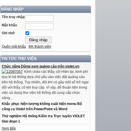
ĐĂNG NHẬP
Tên truy nhập
Mật khẩu
Ghi nhớ
Quên mật khẩu
ĐK thành viên
TIN TỨC THƯ VIỆN
Chức năng Dừng xem quảng cáo trên violet.vn
Kính chào các thầy, cô! Hiện tại, kinh phí
duy trì hệ thống dựa chủ yếu vào việc đặt quảng cáo
trên hệ thống. Tuy nhiên, đôi khi có gây một số trở ngại
đối với thầy, cô khi truy cập. Vì vậy, để thuận tiện trong
việc sử dụng thư viện hệ thống đã cung cấp chức
năng...
Khắc phục hiện tượng không xuất hiện menu Bộ
công cụ Violet trên PowerPoint và Word
Thử nghiệm Hệ thống Kiểm tra Trực tuyến ViOLET
Giai đoạn 1
Xem tiếp