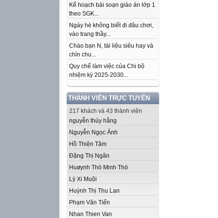
Kế hoạch bài soạn giáo án lớp 1
theo SGK...
Ngày hè không biết đi đâu chơi,
vào trang thầy...
Chào bạn N, tài liệu siêu hay và
chỉn chu...
Quy chế làm việc của Chi bộ
nhiệm kỳ 2025-2030...
THÀNH VIÊN TRỰC TUYẾN
217 khách và 43 thành viên
nguyễn thúy hằng
Nguyễn Ngọc Ảnh
Hồ Thiện Tâm
Đặng Thị Ngân
Huøynh Thò Minh Thö
Lý Xi Muội
Huỳnh Thị Thu Lan
Phạm Văn Tiến
Nhan Thien Van