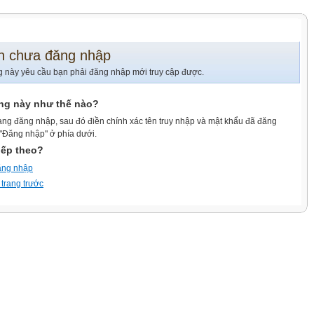
n chưa đăng nhập
g này yêu cầu bạn phải đăng nhập mới truy cập được.
ang này như thế nào?
ang đăng nhập, sau đó điền chính xác tên truy nhập và mật khẩu đã đăng
 "Đăng nhập" ở phía dưới.
iếp theo?
ăng nhập
 trang trước