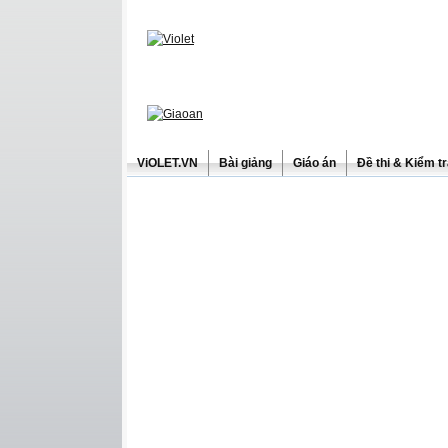
ViOLET.VN
Bài giảng
Giáo án
Đề thi & Kiểm t