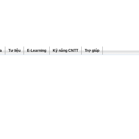
ra
Tư liệu
E-Learning
Kỹ năng CNTT
Trợ giúp