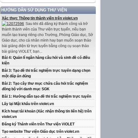
HƯỚNG DẪN SỬ DỤNG THƯ VIỆN
Xác thực Thông tin thành viên trên violet.vn
Sau khi đã đăng ký thành công và trở
thành thành viên của Thư viện trực tuyến, nếu bạn
muốn tạo trang riêng cho Trường, Phòng Giáo dục, Sở
Giáo dục, cho cá nhân mình hay bạn muốn soạn thảo
bài giảng điện tử trực tuyến bằng công cụ soạn thảo
bài giảng ViOLET, bạn...
Bài 4: Quản lí ngân hàng câu hỏi và sinh đề có điều
kiện
Bài 3: Tạo đề thi trắc nghiệm trực tuyến dạng chọn
một đáp án đúng
Bài 2: Tạo cây thư mục chứa câu hỏi trắc nghiệm
đồng bộ với danh mục SGK
Bài 1: Hướng dẫn tạo đề thi trắc nghiệm trực tuyến
Lấy lại Mật khẩu trên violet.vn
Kích hoạt tài khoản (Xác nhận thông tin liên hệ) trên
violet.vn
Đăng ký Thành viên trên Thư viện ViOLET
Tạo website Thư viện Giáo dục trên violet.vn