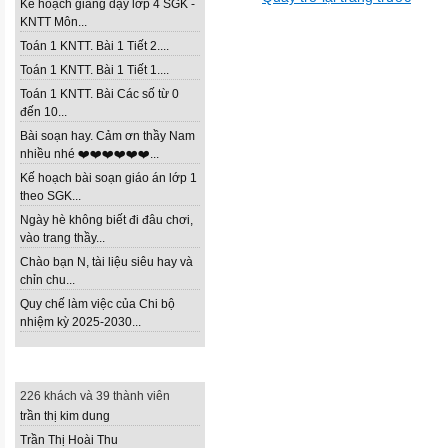
Kế hoạch giảng dạy lớp 4 SGK -
KNTT Môn...
Toán 1 KNTT. Bài 1 Tiết 2....
Toán 1 KNTT. Bài 1 Tiết 1....
Toán 1 KNTT. Bài Các số từ 0
đến 10...
Bài soạn hay. Cảm ơn thầy Nam
nhiều nhé ❤️❤️❤️❤️❤️❤️...
Kế hoạch bài soạn giáo án lớp 1
theo SGK...
Ngày hè không biết đi đâu chơi,
vào trang thầy...
Chào bạn N, tài liệu siêu hay và
chỉn chu...
Quy chế làm việc của Chi bộ
nhiệm kỳ 2025-2030...
THÀNH VIÊN TRỰC TUYẾN
226 khách và 39 thành viên
trần thị kim dung
Trần Thị Hoài Thu