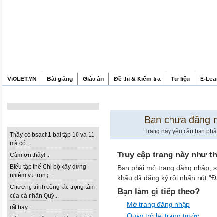
ViOLET.VN
Bài giảng
Giáo án
Đề thi & Kiểm tra
Tư liệu
E-Lea
THƯ MỤC
Bạn chưa đăng 
CÁC Ý KIẾN MỚI NHẤT
Trang này yêu cầu bạn phả
Thầy có bsach1 bài tập 10 và 11
mà có...
Truy cập trang này như t
Cảm ơn thầy!...
Biểu tập thể Chi bộ xây dựng
Bạn phải mở trang đăng nhập, s
nhiệm vụ trọng...
khẩu đã đăng ký rồi nhấn nút "Đ
Chương trình công tác trọng tâm
Bạn làm gì tiếp theo?
của cá nhân Quý...
Mở trang đăng nhập
rất hay...
Quay trở lại trang trước