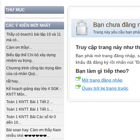
THƯ MỤC
Bạn chưa đăng 
CÁC Ý KIẾN MỚI NHẤT
Trang này yêu cầu bạn phả
Thầy có bsach1 bài tập 10 và 11
mà có...
Truy cập trang này như t
Cảm ơn thầy!...
Biểu tập thể Chi bộ xây dựng
Bạn phải mở trang đăng nhập, s
nhiệm vụ trọng...
khẩu đã đăng ký rồi nhấn nút "Đ
Chương trình công tác trọng tâm
Bạn làm gì tiếp theo?
của cá nhân Quý...
Mở trang đăng nhập
rất hay...
Quay trở lại trang trước
Kế hoạch giảng dạy lớp 4 SGK -
KNTT Môn...
Toán 1 KNTT. Bài 1 Tiết 2....
Toán 1 KNTT. Bài 1 Tiết 1....
Toán 1 KNTT. Bài Các số từ 0
đến 10...
Bài soạn hay. Cảm ơn thầy Nam
nhiều nhé ❤️❤️❤️❤️❤️❤️...