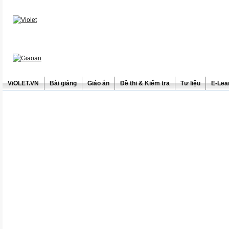
ViOLET.VN
Bài giảng
Giáo án
Đề thi & Kiểm tra
Tư liệu
E-Lea