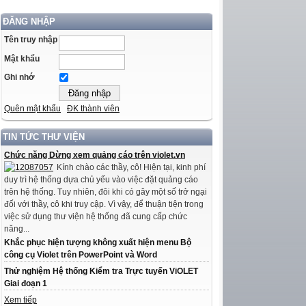
ĐĂNG NHẬP
Tên truy nhập
Mật khẩu
Ghi nhớ
Quên mật khẩu
ĐK thành viên
TIN TỨC THƯ VIỆN
Chức năng Dừng xem quảng cáo trên violet.vn
Kính chào các thầy, cô! Hiện tại, kinh phí
duy trì hệ thống dựa chủ yếu vào việc đặt quảng cáo
trên hệ thống. Tuy nhiên, đôi khi có gây một số trở ngại
đối với thầy, cô khi truy cập. Vì vậy, để thuận tiện trong
việc sử dụng thư viện hệ thống đã cung cấp chức
năng...
Khắc phục hiện tượng không xuất hiện menu Bộ
công cụ Violet trên PowerPoint và Word
Thử nghiệm Hệ thống Kiểm tra Trực tuyến ViOLET
Giai đoạn 1
Xem tiếp