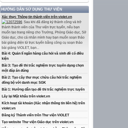
HƯỚNG DẪN SỬ DỤNG THƯ VIỆN
Xác thực Thông tin thành viên trên violet.vn
Sau khi đã đăng ký thành công và trở
thành thành viên của Thư viện trực tuyến, nếu bạn
muốn tạo trang riêng cho Trường, Phòng Giáo dục, Sở
Giáo dục, cho cá nhân mình hay bạn muốn soạn thảo
bài giảng điện tử trực tuyến bằng công cụ soạn thảo
bài giảng ViOLET, bạn...
Bài 4: Quản lí ngân hàng câu hỏi và sinh đề có điều
kiện
Bài 3: Tạo đề thi trắc nghiệm trực tuyến dạng chọn
một đáp án đúng
Bài 2: Tạo cây thư mục chứa câu hỏi trắc nghiệm
đồng bộ với danh mục SGK
Bài 1: Hướng dẫn tạo đề thi trắc nghiệm trực tuyến
Lấy lại Mật khẩu trên violet.vn
Kích hoạt tài khoản (Xác nhận thông tin liên hệ) trên
violet.vn
Đăng ký Thành viên trên Thư viện ViOLET
Tạo website Thư viện Giáo dục trên violet.vn