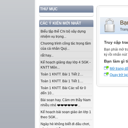
THƯ MỤC
Bạ
CÁC Ý KIẾN MỚI NHẤT
Tran
Biểu tập thể Chi bộ xây dựng
nhiệm vụ trọng...
Truy cập tr
Chương trình công tác trọng tâm
của cá nhân Quý...
Bạn phải mở tr
ký rồi nhấn nút
rất hay...
Bạn làm gì t
Kế hoạch giảng dạy lớp 4 SGK -
KNTT Môn...
Mở trang đ
Toán 1 KNTT. Bài 1 Tiết 2....
Quay trở lại
Toán 1 KNTT. Bài 1 Tiết 1....
Toán 1 KNTT. Bài Các số từ 0
đến 10...
Bài soạn hay. Cảm ơn thầy Nam
nhiều nhé ❤️❤️❤️❤️❤️❤️...
Kế hoạch bài soạn giáo án lớp 1
theo SGK...
Ngày hè không biết đi đâu chơi,