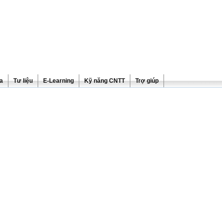
ra
Tư liệu
E-Learning
Kỹ năng CNTT
Trợ giúp