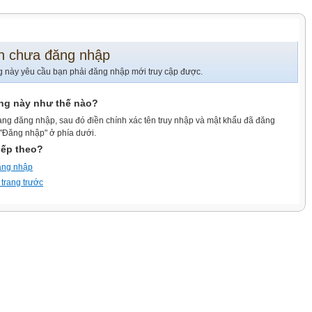
n chưa đăng nhập
g này yêu cầu bạn phải đăng nhập mới truy cập được.
ang này như thế nào?
ang đăng nhập, sau đó điền chính xác tên truy nhập và mật khẩu đã đăng
 "Đăng nhập" ở phía dưới.
iếp theo?
ăng nhập
 trang trước