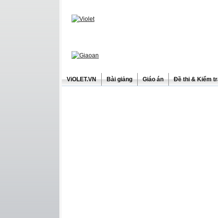
ViOLET.VN
Bài giảng
Giáo án
Đề thi & Kiểm t