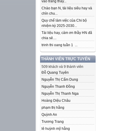
vào trang thầy...
Chào bạn N, tài liệu siêu hay và
chỉn chu...
Quy chế làm việc của Chi bộ
nhiệm kỳ 2025-2030...
Tài liệu hay, cảm ơn thầy HN đã
chia sẻ....
trinh thi oang tuần 1 ...
THÀNH VIÊN TRỰC TUYẾN
509 khách và 9 thành viên
Đỗ Quang Tuyên
Nguyễn Thị Cẩm Dung
Nguyễn Thanh Đồng
Nguyễn Thị Thanh Nga
Hoàng Diệu Châu
phạm thị hằng
Quỳnh An
Trương Trang
lê huỳnh mỹ hằng