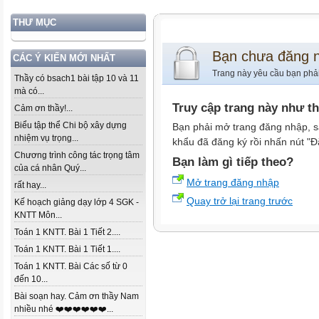
THƯ MỤC
Bạn chưa đăng 
CÁC Ý KIẾN MỚI NHẤT
Trang này yêu cầu bạn phả
Thầy có bsach1 bài tập 10 và 11
mà có...
Truy cập trang này như t
Cảm ơn thầy!...
Biểu tập thể Chi bộ xây dựng
Bạn phải mở trang đăng nhập, s
nhiệm vụ trọng...
khẩu đã đăng ký rồi nhấn nút "Đ
Chương trình công tác trọng tâm
Bạn làm gì tiếp theo?
của cá nhân Quý...
Mở trang đăng nhập
rất hay...
Quay trở lại trang trước
Kế hoạch giảng dạy lớp 4 SGK -
KNTT Môn...
Toán 1 KNTT. Bài 1 Tiết 2....
Toán 1 KNTT. Bài 1 Tiết 1....
Toán 1 KNTT. Bài Các số từ 0
đến 10...
Bài soạn hay. Cảm ơn thầy Nam
nhiều nhé ❤️❤️❤️❤️❤️❤️...