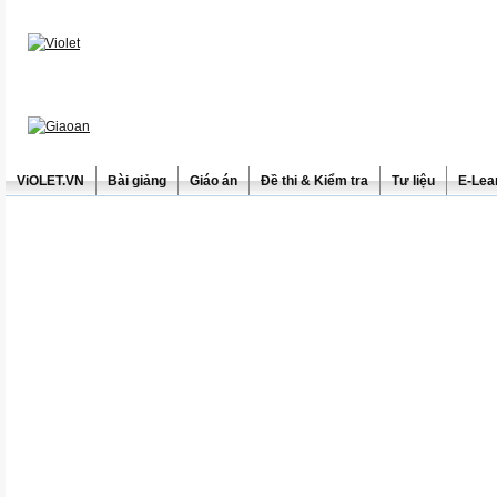
ViOLET.VN
Bài giảng
Giáo án
Đề thi & Kiểm tra
Tư liệu
E-Lea