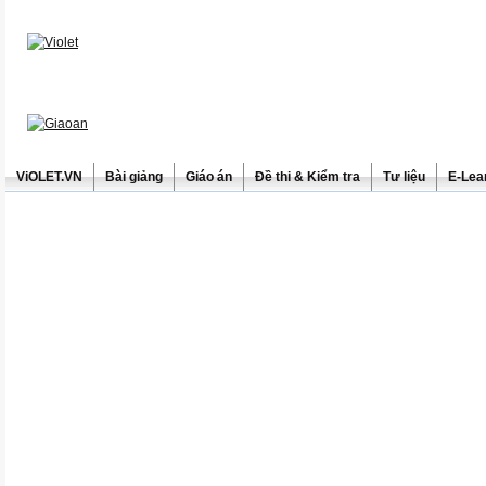
ViOLET.VN
Bài giảng
Giáo án
Đề thi & Kiểm tra
Tư liệu
E-Lea