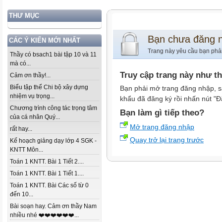
THƯ MỤC
Bạn chưa đăng 
CÁC Ý KIẾN MỚI NHẤT
Trang này yêu cầu bạn phả
Thầy có bsach1 bài tập 10 và 11
mà có...
Truy cập trang này như t
Cảm ơn thầy!...
Biểu tập thể Chi bộ xây dựng
Bạn phải mở trang đăng nhập, s
nhiệm vụ trọng...
khẩu đã đăng ký rồi nhấn nút "Đ
Chương trình công tác trọng tâm
Bạn làm gì tiếp theo?
của cá nhân Quý...
Mở trang đăng nhập
rất hay...
Quay trở lại trang trước
Kế hoạch giảng dạy lớp 4 SGK -
KNTT Môn...
Toán 1 KNTT. Bài 1 Tiết 2....
Toán 1 KNTT. Bài 1 Tiết 1....
Toán 1 KNTT. Bài Các số từ 0
đến 10...
Bài soạn hay. Cảm ơn thầy Nam
nhiều nhé ❤️❤️❤️❤️❤️❤️...