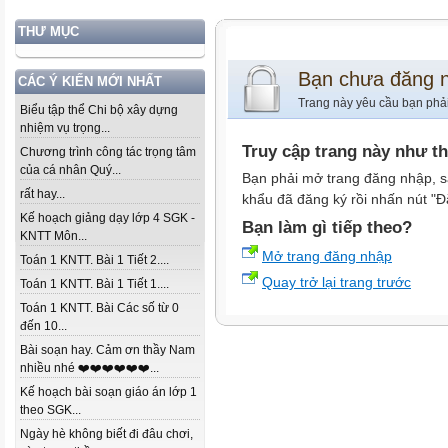
THƯ MỤC
Bạn chưa đăng 
CÁC Ý KIẾN MỚI NHẤT
Trang này yêu cầu bạn phả
Biểu tập thể Chi bộ xây dựng
nhiệm vụ trọng...
Truy cập trang này như t
Chương trình công tác trọng tâm
của cá nhân Quý...
Bạn phải mở trang đăng nhập, s
rất hay...
khẩu đã đăng ký rồi nhấn nút "Đ
Kế hoạch giảng dạy lớp 4 SGK -
Bạn làm gì tiếp theo?
KNTT Môn...
Mở trang đăng nhập
Toán 1 KNTT. Bài 1 Tiết 2....
Quay trở lại trang trước
Toán 1 KNTT. Bài 1 Tiết 1....
Toán 1 KNTT. Bài Các số từ 0
đến 10...
Bài soạn hay. Cảm ơn thầy Nam
nhiều nhé ❤️❤️❤️❤️❤️❤️...
Kế hoạch bài soạn giáo án lớp 1
theo SGK...
Ngày hè không biết đi đâu chơi,