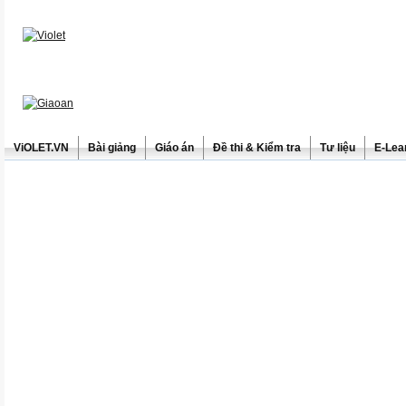
ViOLET.VN
Bài giảng
Giáo án
Đề thi & Kiểm tra
Tư liệu
E-Lea