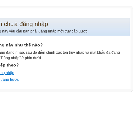
n chưa đăng nhập
g này yêu cầu bạn phải đăng nhập mới truy cập được.
ang này như thế nào?
ang đăng nhập, sau đó điền chính xác tên truy nhập và mật khẩu đã đăng
 "Đăng nhập" ở phía dưới.
iếp theo?
ăng nhập
 trang trước