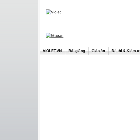
ViOLET.VN
Bài giảng
Giáo án
Đề thi & Kiểm t