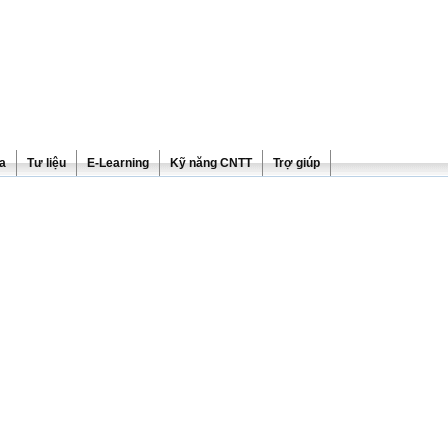
ra
Tư liệu
E-Learning
Kỹ năng CNTT
Trợ giúp