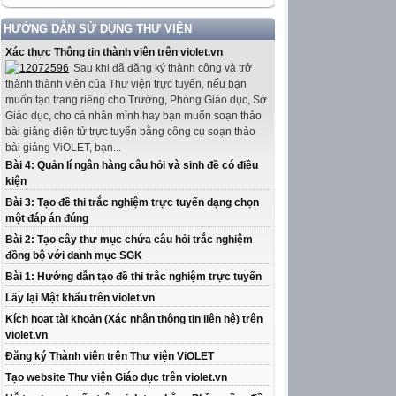
HƯỚNG DẪN SỬ DỤNG THƯ VIỆN
Xác thực Thông tin thành viên trên violet.vn
Sau khi đã đăng ký thành công và trở
thành thành viên của Thư viện trực tuyến, nếu bạn
muốn tạo trang riêng cho Trường, Phòng Giáo dục, Sở
Giáo dục, cho cá nhân mình hay bạn muốn soạn thảo
bài giảng điện tử trực tuyến bằng công cụ soạn thảo
bài giảng ViOLET, bạn...
Bài 4: Quản lí ngân hàng câu hỏi và sinh đề có điều
kiện
Bài 3: Tạo đề thi trắc nghiệm trực tuyến dạng chọn
một đáp án đúng
Bài 2: Tạo cây thư mục chứa câu hỏi trắc nghiệm
đồng bộ với danh mục SGK
Bài 1: Hướng dẫn tạo đề thi trắc nghiệm trực tuyến
Lấy lại Mật khẩu trên violet.vn
Kích hoạt tài khoản (Xác nhận thông tin liên hệ) trên
violet.vn
Đăng ký Thành viên trên Thư viện ViOLET
Tạo website Thư viện Giáo dục trên violet.vn