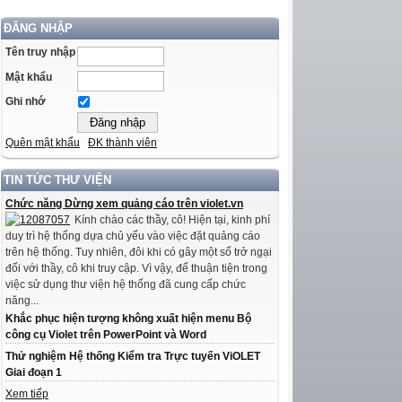
ĐĂNG NHẬP
Tên truy nhập
Mật khẩu
Ghi nhớ
Quên mật khẩu
ĐK thành viên
TIN TỨC THƯ VIỆN
Chức năng Dừng xem quảng cáo trên violet.vn
Kính chào các thầy, cô! Hiện tại, kinh phí
duy trì hệ thống dựa chủ yếu vào việc đặt quảng cáo
trên hệ thống. Tuy nhiên, đôi khi có gây một số trở ngại
đối với thầy, cô khi truy cập. Vì vậy, để thuận tiện trong
việc sử dụng thư viện hệ thống đã cung cấp chức
năng...
Khắc phục hiện tượng không xuất hiện menu Bộ
công cụ Violet trên PowerPoint và Word
Thử nghiệm Hệ thống Kiểm tra Trực tuyến ViOLET
Giai đoạn 1
Xem tiếp