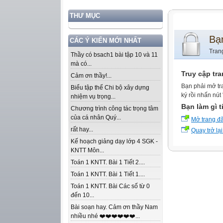
THƯ MỤC
Bạ
CÁC Ý KIẾN MỚI NHẤT
Tran
Thầy có bsach1 bài tập 10 và 11
mà có...
Truy cập tr
Cảm ơn thầy!...
Bạn phải mở tr
Biểu tập thể Chi bộ xây dựng
ký rồi nhấn nút
nhiệm vụ trọng...
Bạn làm gì t
Chương trình công tác trọng tâm
của cá nhân Quý...
Mở trang đ
rất hay...
Quay trở lại
Kế hoạch giảng dạy lớp 4 SGK -
KNTT Môn...
Toán 1 KNTT. Bài 1 Tiết 2....
Toán 1 KNTT. Bài 1 Tiết 1....
Toán 1 KNTT. Bài Các số từ 0
đến 10...
Bài soạn hay. Cảm ơn thầy Nam
nhiều nhé ❤️❤️❤️❤️❤️❤️...