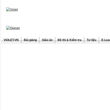
ViOLET.VN
Bài giảng
Giáo án
Đề thi & Kiểm tra
Tư liệu
E-Lea