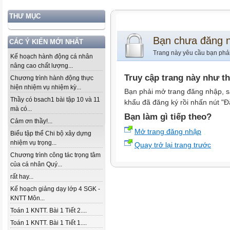
THƯ MỤC
Bạn chưa đăng 
CÁC Ý KIẾN MỚI NHẤT
Trang này yêu cầu bạn phả
Kế hoạch hành động cá nhân
nâng cao chất lượng...
Truy cập trang này như t
Chương trình hành động thực
hiện nhiệm vụ nhiệm kỳ...
Bạn phải mở trang đăng nhập, s
Thầy có bsach1 bài tập 10 và 11
khẩu đã đăng ký rồi nhấn nút "Đ
mà có...
Bạn làm gì tiếp theo?
Cảm ơn thầy!...
Mở trang đăng nhập
Biểu tập thể Chi bộ xây dựng
nhiệm vụ trọng...
Quay trở lại trang trước
Chương trình công tác trọng tâm
của cá nhân Quý...
rất hay...
Kế hoạch giảng dạy lớp 4 SGK -
KNTT Môn...
Toán 1 KNTT. Bài 1 Tiết 2....
Toán 1 KNTT. Bài 1 Tiết 1....