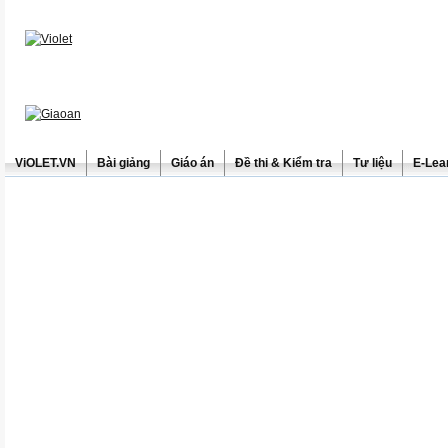
ViOLET.VN
Bài giảng
Giáo án
Đề thi & Kiểm tra
Tư liệu
E-Lea