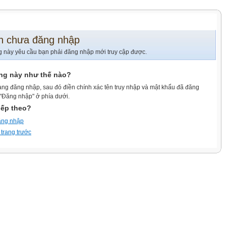
n chưa đăng nhập
g này yêu cầu bạn phải đăng nhập mới truy cập được.
ang này như thế nào?
ang đăng nhập, sau đó điền chính xác tên truy nhập và mật khẩu đã đăng
 "Đăng nhập" ở phía dưới.
iếp theo?
ăng nhập
 trang trước