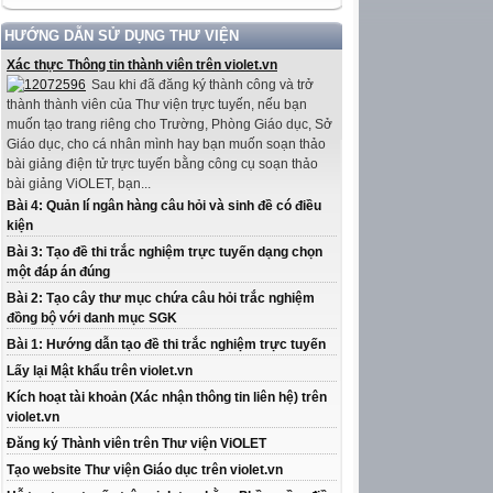
HƯỚNG DẪN SỬ DỤNG THƯ VIỆN
Xác thực Thông tin thành viên trên violet.vn
Sau khi đã đăng ký thành công và trở
thành thành viên của Thư viện trực tuyến, nếu bạn
muốn tạo trang riêng cho Trường, Phòng Giáo dục, Sở
Giáo dục, cho cá nhân mình hay bạn muốn soạn thảo
bài giảng điện tử trực tuyến bằng công cụ soạn thảo
bài giảng ViOLET, bạn...
Bài 4: Quản lí ngân hàng câu hỏi và sinh đề có điều
kiện
Bài 3: Tạo đề thi trắc nghiệm trực tuyến dạng chọn
một đáp án đúng
Bài 2: Tạo cây thư mục chứa câu hỏi trắc nghiệm
đồng bộ với danh mục SGK
Bài 1: Hướng dẫn tạo đề thi trắc nghiệm trực tuyến
Lấy lại Mật khẩu trên violet.vn
Kích hoạt tài khoản (Xác nhận thông tin liên hệ) trên
violet.vn
Đăng ký Thành viên trên Thư viện ViOLET
Tạo website Thư viện Giáo dục trên violet.vn