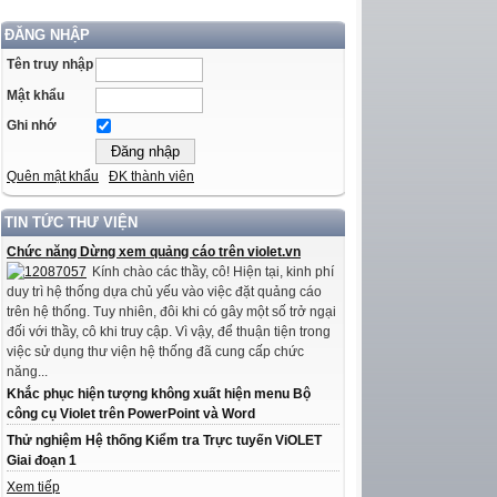
ĐĂNG NHẬP
Tên truy nhập
Mật khẩu
Ghi nhớ
Quên mật khẩu
ĐK thành viên
TIN TỨC THƯ VIỆN
Chức năng Dừng xem quảng cáo trên violet.vn
Kính chào các thầy, cô! Hiện tại, kinh phí
duy trì hệ thống dựa chủ yếu vào việc đặt quảng cáo
trên hệ thống. Tuy nhiên, đôi khi có gây một số trở ngại
đối với thầy, cô khi truy cập. Vì vậy, để thuận tiện trong
việc sử dụng thư viện hệ thống đã cung cấp chức
năng...
Khắc phục hiện tượng không xuất hiện menu Bộ
công cụ Violet trên PowerPoint và Word
Thử nghiệm Hệ thống Kiểm tra Trực tuyến ViOLET
Giai đoạn 1
Xem tiếp