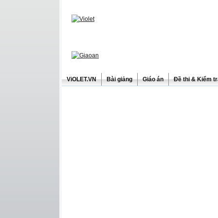
ViOLET.VN
Bài giảng
Giáo án
Đề thi & Kiểm t