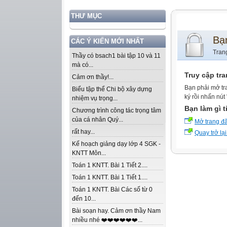
THƯ MỤC
Bạ
CÁC Ý KIẾN MỚI NHẤT
Tran
Thầy có bsach1 bài tập 10 và 11
mà có...
Truy cập tr
Cảm ơn thầy!...
Bạn phải mở tr
Biểu tập thể Chi bộ xây dựng
ký rồi nhấn nút
nhiệm vụ trọng...
Bạn làm gì t
Chương trình công tác trọng tâm
của cá nhân Quý...
Mở trang đ
rất hay...
Quay trở lại
Kế hoạch giảng dạy lớp 4 SGK -
KNTT Môn...
Toán 1 KNTT. Bài 1 Tiết 2....
Toán 1 KNTT. Bài 1 Tiết 1....
Toán 1 KNTT. Bài Các số từ 0
đến 10...
Bài soạn hay. Cảm ơn thầy Nam
nhiều nhé ❤️❤️❤️❤️❤️❤️...