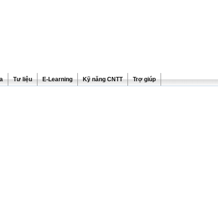
ra
Tư liệu
E-Learning
Kỹ năng CNTT
Trợ giúp