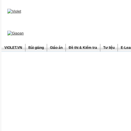
ViOLET.VN
Bài giảng
Giáo án
Đề thi & Kiểm tra
Tư liệu
E-Lea