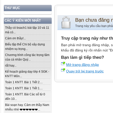
THƯ MỤC
Bạn chưa đăng 
CÁC Ý KIẾN MỚI NHẤT
Trang này yêu cầu bạn phả
Thầy có bsach1 bài tập 10 và 11
mà có...
Truy cập trang này như t
Cảm ơn thầy!...
Biểu tập thể Chi bộ xây dựng
Bạn phải mở trang đăng nhập, s
nhiệm vụ trọng...
khẩu đã đăng ký rồi nhấn nút "Đ
Chương trình công tác trọng tâm
Bạn làm gì tiếp theo?
của cá nhân Quý...
Mở trang đăng nhập
rất hay...
Quay trở lại trang trước
Kế hoạch giảng dạy lớp 4 SGK -
KNTT Môn...
Toán 1 KNTT. Bài 1 Tiết 2....
Toán 1 KNTT. Bài 1 Tiết 1....
Toán 1 KNTT. Bài Các số từ 0
đến 10...
Bài soạn hay. Cảm ơn thầy Nam
nhiều nhé ❤️❤️❤️❤️❤️❤️...