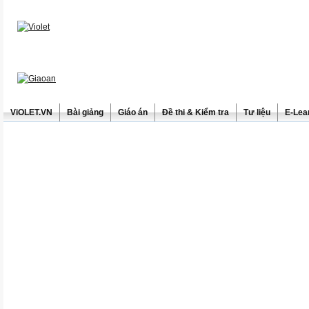
ViOLET.VN
Bài giảng
Giáo án
Đề thi & Kiểm tra
Tư liệu
E-Lea