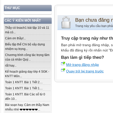
THƯ MỤC
Bạn chưa đăng 
CÁC Ý KIẾN MỚI NHẤT
Trang này yêu cầu bạn phả
Thầy có bsach1 bài tập 10 và 11
mà có...
Truy cập trang này như t
Cảm ơn thầy!...
Biểu tập thể Chi bộ xây dựng
Bạn phải mở trang đăng nhập, s
nhiệm vụ trọng...
khẩu đã đăng ký rồi nhấn nút "Đ
Chương trình công tác trọng tâm
Bạn làm gì tiếp theo?
của cá nhân Quý...
Mở trang đăng nhập
rất hay...
Quay trở lại trang trước
Kế hoạch giảng dạy lớp 4 SGK -
KNTT Môn...
Toán 1 KNTT. Bài 1 Tiết 2....
Toán 1 KNTT. Bài 1 Tiết 1....
Toán 1 KNTT. Bài Các số từ 0
đến 10...
Bài soạn hay. Cảm ơn thầy Nam
nhiều nhé ❤️❤️❤️❤️❤️❤️...