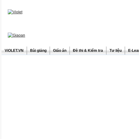
ViOLET.VN
Bài giảng
Giáo án
Đề thi & Kiểm tra
Tư liệu
E-Lea