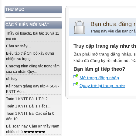
THƯ MỤC
Bạn chưa đăng 
CÁC Ý KIẾN MỚI NHẤT
Trang này yêu cầu bạn phả
Thầy có bsach1 bài tập 10 và 11
mà có...
Truy cập trang này như t
Cảm ơn thầy!...
Biểu tập thể Chi bộ xây dựng
Bạn phải mở trang đăng nhập, s
nhiệm vụ trọng...
khẩu đã đăng ký rồi nhấn nút "Đ
Chương trình công tác trọng tâm
Bạn làm gì tiếp theo?
của cá nhân Quý...
Mở trang đăng nhập
rất hay...
Quay trở lại trang trước
Kế hoạch giảng dạy lớp 4 SGK -
KNTT Môn...
Toán 1 KNTT. Bài 1 Tiết 2....
Toán 1 KNTT. Bài 1 Tiết 1....
Toán 1 KNTT. Bài Các số từ 0
đến 10...
Bài soạn hay. Cảm ơn thầy Nam
nhiều nhé ❤️❤️❤️❤️❤️❤️...