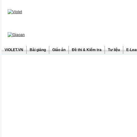
ViOLET.VN
Bài giảng
Giáo án
Đề thi & Kiểm tra
Tư liệu
E-Lea