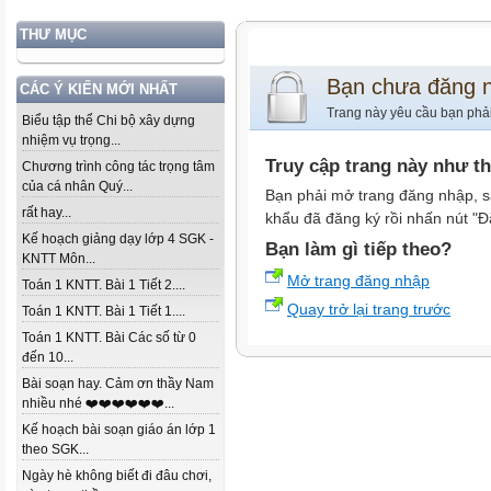
THƯ MỤC
Bạn chưa đăng 
CÁC Ý KIẾN MỚI NHẤT
Trang này yêu cầu bạn phả
Biểu tập thể Chi bộ xây dựng
nhiệm vụ trọng...
Truy cập trang này như t
Chương trình công tác trọng tâm
của cá nhân Quý...
Bạn phải mở trang đăng nhập, s
rất hay...
khẩu đã đăng ký rồi nhấn nút "Đ
Kế hoạch giảng dạy lớp 4 SGK -
Bạn làm gì tiếp theo?
KNTT Môn...
Mở trang đăng nhập
Toán 1 KNTT. Bài 1 Tiết 2....
Quay trở lại trang trước
Toán 1 KNTT. Bài 1 Tiết 1....
Toán 1 KNTT. Bài Các số từ 0
đến 10...
Bài soạn hay. Cảm ơn thầy Nam
nhiều nhé ❤️❤️❤️❤️❤️❤️...
Kế hoạch bài soạn giáo án lớp 1
theo SGK...
Ngày hè không biết đi đâu chơi,