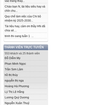
vào trang thầy...
Chào bạn N, tài liệu siêu hay và
chỉn chu...
Quy chế làm việc của Chi bộ
nhiệm kỳ 2025-2030...
Tài liệu hay, cảm ơn thầy HN đã
chia sẻ....
trinh thi oang tuần 1 ...
THÀNH VIÊN TRỰC TUYẾN
553 khách và 25 thành viên
Đỗ Diễm My
Phan Minh Ngọc
Trần Sơn Lâm
hồ thị thúy
nguyễn thị nga
Hoàng Hà Phương
Lý Thị Lệ Hằng
Lương Quý Dương
Nguyễn Xuân Thuỷ