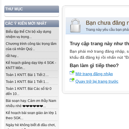
THƯ MỤC
Bạn chưa đăng 
CÁC Ý KIẾN MỚI NHẤT
Trang này yêu cầu bạn phả
Biểu tập thể Chi bộ xây dựng
nhiệm vụ trọng...
Truy cập trang này như t
Chương trình công tác trọng tâm
của cá nhân Quý...
Bạn phải mở trang đăng nhập, s
rất hay...
khẩu đã đăng ký rồi nhấn nút "Đ
Kế hoạch giảng dạy lớp 4 SGK -
Bạn làm gì tiếp theo?
KNTT Môn...
Mở trang đăng nhập
Toán 1 KNTT. Bài 1 Tiết 2....
Quay trở lại trang trước
Toán 1 KNTT. Bài 1 Tiết 1....
Toán 1 KNTT. Bài Các số từ 0
đến 10...
Bài soạn hay. Cảm ơn thầy Nam
nhiều nhé ❤️❤️❤️❤️❤️❤️...
Kế hoạch bài soạn giáo án lớp 1
theo SGK...
Ngày hè không biết đi đâu chơi,