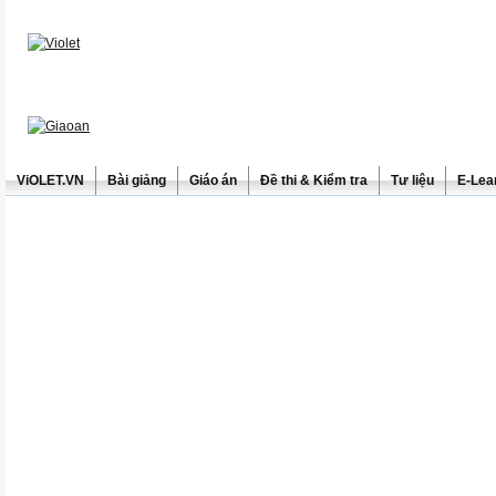
ViOLET.VN
Bài giảng
Giáo án
Đề thi & Kiểm tra
Tư liệu
E-Lea