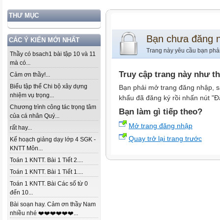
THƯ MỤC
Bạn chưa đăng 
CÁC Ý KIẾN MỚI NHẤT
Trang này yêu cầu bạn phả
Thầy có bsach1 bài tập 10 và 11
mà có...
Truy cập trang này như t
Cảm ơn thầy!...
Biểu tập thể Chi bộ xây dựng
Bạn phải mở trang đăng nhập, s
nhiệm vụ trọng...
khẩu đã đăng ký rồi nhấn nút "Đ
Chương trình công tác trọng tâm
Bạn làm gì tiếp theo?
của cá nhân Quý...
Mở trang đăng nhập
rất hay...
Quay trở lại trang trước
Kế hoạch giảng dạy lớp 4 SGK -
KNTT Môn...
Toán 1 KNTT. Bài 1 Tiết 2....
Toán 1 KNTT. Bài 1 Tiết 1....
Toán 1 KNTT. Bài Các số từ 0
đến 10...
Bài soạn hay. Cảm ơn thầy Nam
nhiều nhé ❤️❤️❤️❤️❤️❤️...