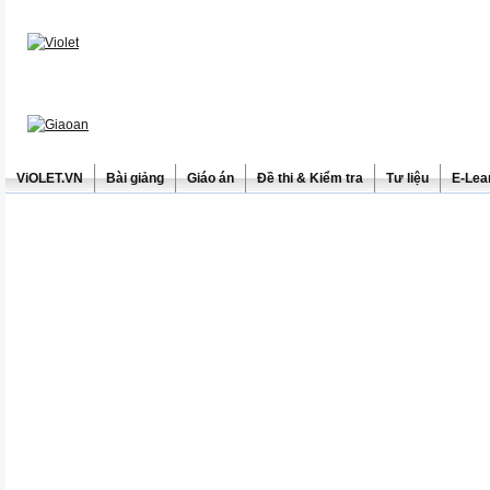
ViOLET.VN
Bài giảng
Giáo án
Đề thi & Kiểm tra
Tư liệu
E-Lea