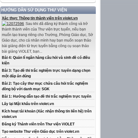
HƯỚNG DẪN SỬ DỤNG THƯ VIỆN
Xác thực Thông tin thành viên trên violet.vn
Sau khi đã đăng ký thành công và trở
thành thành viên của Thư viện trực tuyến, nếu bạn
muốn tạo trang riêng cho Trường, Phòng Giáo dục, Sở
Giáo dục, cho cá nhân mình hay bạn muốn soạn thảo
bài giảng điện tử trực tuyến bằng công cụ soạn thảo
bài giảng ViOLET, bạn...
Bài 4: Quản lí ngân hàng câu hỏi và sinh đề có điều
kiện
Bài 3: Tạo đề thi trắc nghiệm trực tuyến dạng chọn
một đáp án đúng
Bài 2: Tạo cây thư mục chứa câu hỏi trắc nghiệm
đồng bộ với danh mục SGK
Bài 1: Hướng dẫn tạo đề thi trắc nghiệm trực tuyến
Lấy lại Mật khẩu trên violet.vn
Kích hoạt tài khoản (Xác nhận thông tin liên hệ) trên
violet.vn
Đăng ký Thành viên trên Thư viện ViOLET
Tạo website Thư viện Giáo dục trên violet.vn