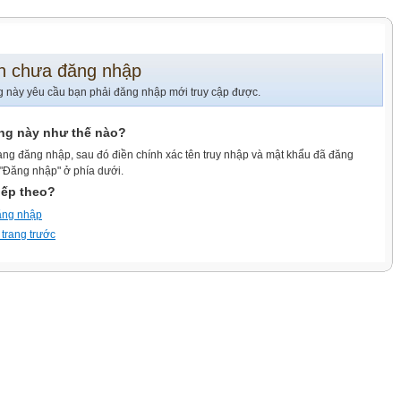
n chưa đăng nhập
g này yêu cầu bạn phải đăng nhập mới truy cập được.
ang này như thế nào?
ang đăng nhập, sau đó điền chính xác tên truy nhập và mật khẩu đã đăng
 "Đăng nhập" ở phía dưới.
iếp theo?
ăng nhập
 trang trước