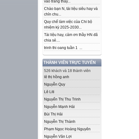
vào trang thầy...
Chào bạn N, tài liệu siêu hay và
chỉn chu...
Quy chế làm việc của Chi bộ
nhiệm kỳ 2025-2030...
Tài liệu hay, cảm ơn thầy HN đã
chia sẻ....
trinh thi oang tuần 1 ...
THÀNH VIÊN TRỰC TUYẾN
526 khách và 18 thành viên
lê thị hồng anh
Nguyễn Quy
Lê Liti
Nguyển Thị Thu Trinh
Nguyễn Mạnh Hải
Bùi Thị Hải
Nguyễn Thị Thành
Phạm Ngọc Hoàng Nguyên
Nguyễn Văn Lợi