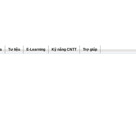
ra
Tư liệu
E-Learning
Kỹ năng CNTT
Trợ giúp