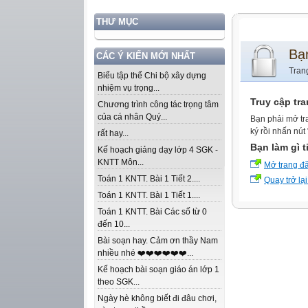
THƯ MỤC
Bạ
CÁC Ý KIẾN MỚI NHẤT
Tran
Biểu tập thể Chi bộ xây dựng
nhiệm vụ trọng...
Truy cập tr
Chương trình công tác trọng tâm
của cá nhân Quý...
Bạn phải mở tr
ký rồi nhấn nút
rất hay...
Bạn làm gì t
Kế hoạch giảng dạy lớp 4 SGK -
KNTT Môn...
Mở trang đ
Toán 1 KNTT. Bài 1 Tiết 2....
Quay trở lại
Toán 1 KNTT. Bài 1 Tiết 1....
Toán 1 KNTT. Bài Các số từ 0
đến 10...
Bài soạn hay. Cảm ơn thầy Nam
nhiều nhé ❤️❤️❤️❤️❤️❤️...
Kế hoạch bài soạn giáo án lớp 1
theo SGK...
Ngày hè không biết đi đâu chơi,