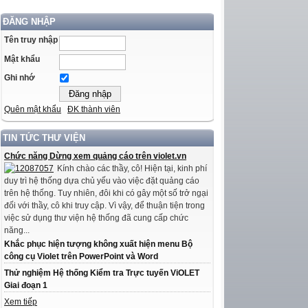
ĐĂNG NHẬP
Tên truy nhập
Mật khẩu
Ghi nhớ
Quên mật khẩu
ĐK thành viên
TIN TỨC THƯ VIỆN
Chức năng Dừng xem quảng cáo trên violet.vn
Kính chào các thầy, cô! Hiện tại, kinh phí
duy trì hệ thống dựa chủ yếu vào việc đặt quảng cáo
trên hệ thống. Tuy nhiên, đôi khi có gây một số trở ngại
đối với thầy, cô khi truy cập. Vì vậy, để thuận tiện trong
việc sử dụng thư viện hệ thống đã cung cấp chức
năng...
Khắc phục hiện tượng không xuất hiện menu Bộ
công cụ Violet trên PowerPoint và Word
Thử nghiệm Hệ thống Kiểm tra Trực tuyến ViOLET
Giai đoạn 1
Xem tiếp