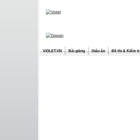
ViOLET.VN
Bài giảng
Giáo án
Đề thi & Kiểm t