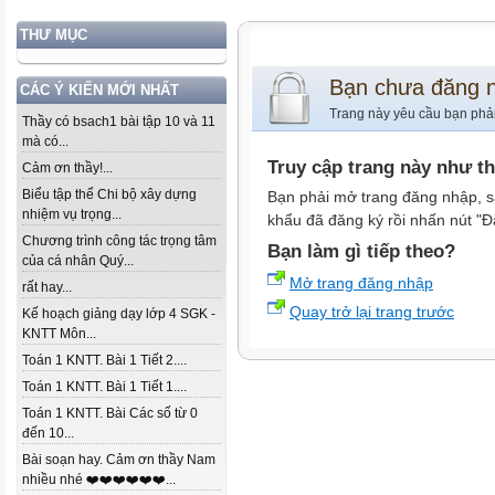
THƯ MỤC
Bạn chưa đăng 
CÁC Ý KIẾN MỚI NHẤT
Trang này yêu cầu bạn phả
Thầy có bsach1 bài tập 10 và 11
mà có...
Truy cập trang này như t
Cảm ơn thầy!...
Biểu tập thể Chi bộ xây dựng
Bạn phải mở trang đăng nhập, s
nhiệm vụ trọng...
khẩu đã đăng ký rồi nhấn nút "Đ
Chương trình công tác trọng tâm
Bạn làm gì tiếp theo?
của cá nhân Quý...
Mở trang đăng nhập
rất hay...
Quay trở lại trang trước
Kế hoạch giảng dạy lớp 4 SGK -
KNTT Môn...
Toán 1 KNTT. Bài 1 Tiết 2....
Toán 1 KNTT. Bài 1 Tiết 1....
Toán 1 KNTT. Bài Các số từ 0
đến 10...
Bài soạn hay. Cảm ơn thầy Nam
nhiều nhé ❤️❤️❤️❤️❤️❤️...