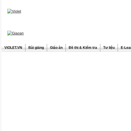
ViOLET.VN
Bài giảng
Giáo án
Đề thi & Kiểm tra
Tư liệu
E-Lea