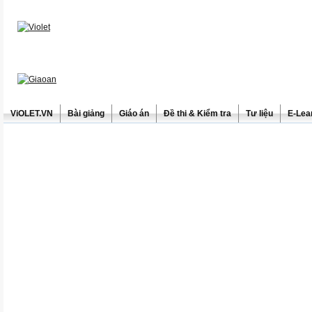
ViOLET.VN
Bài giảng
Giáo án
Đề thi & Kiểm tra
Tư liệu
E-Lea