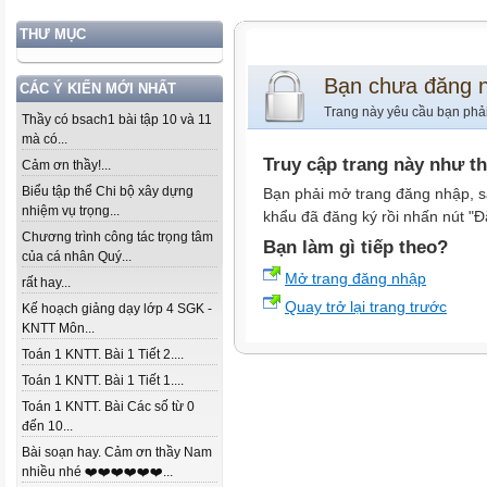
THƯ MỤC
Bạn chưa đăng 
CÁC Ý KIẾN MỚI NHẤT
Trang này yêu cầu bạn phả
Thầy có bsach1 bài tập 10 và 11
mà có...
Truy cập trang này như t
Cảm ơn thầy!...
Biểu tập thể Chi bộ xây dựng
Bạn phải mở trang đăng nhập, s
nhiệm vụ trọng...
khẩu đã đăng ký rồi nhấn nút "Đ
Chương trình công tác trọng tâm
Bạn làm gì tiếp theo?
của cá nhân Quý...
Mở trang đăng nhập
rất hay...
Quay trở lại trang trước
Kế hoạch giảng dạy lớp 4 SGK -
KNTT Môn...
Toán 1 KNTT. Bài 1 Tiết 2....
Toán 1 KNTT. Bài 1 Tiết 1....
Toán 1 KNTT. Bài Các số từ 0
đến 10...
Bài soạn hay. Cảm ơn thầy Nam
nhiều nhé ❤️❤️❤️❤️❤️❤️...