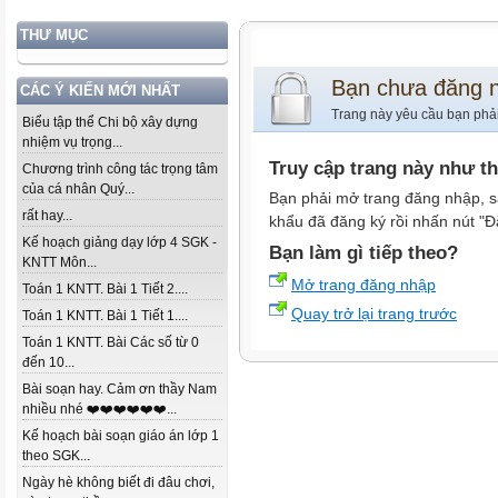
THƯ MỤC
Bạn chưa đăng 
CÁC Ý KIẾN MỚI NHẤT
Trang này yêu cầu bạn phả
Biểu tập thể Chi bộ xây dựng
nhiệm vụ trọng...
Truy cập trang này như t
Chương trình công tác trọng tâm
của cá nhân Quý...
Bạn phải mở trang đăng nhập, s
rất hay...
khẩu đã đăng ký rồi nhấn nút "Đ
Kế hoạch giảng dạy lớp 4 SGK -
Bạn làm gì tiếp theo?
KNTT Môn...
Mở trang đăng nhập
Toán 1 KNTT. Bài 1 Tiết 2....
Quay trở lại trang trước
Toán 1 KNTT. Bài 1 Tiết 1....
Toán 1 KNTT. Bài Các số từ 0
đến 10...
Bài soạn hay. Cảm ơn thầy Nam
nhiều nhé ❤️❤️❤️❤️❤️❤️...
Kế hoạch bài soạn giáo án lớp 1
theo SGK...
Ngày hè không biết đi đâu chơi,