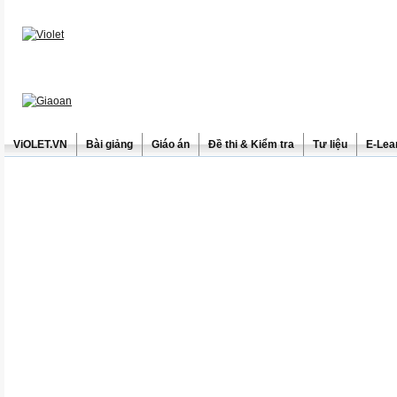
ViOLET.VN
Bài giảng
Giáo án
Đề thi & Kiểm tra
Tư liệu
E-Lea