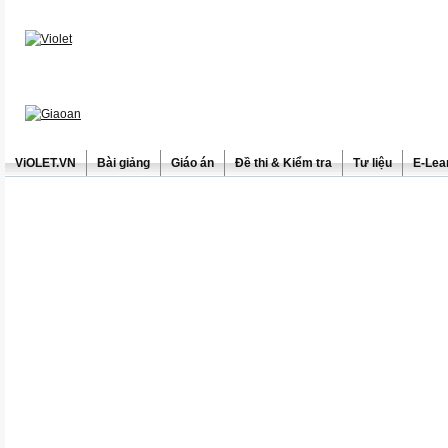
ViOLET.VN
Bài giảng
Giáo án
Đề thi & Kiểm tra
Tư liệu
E-Lea