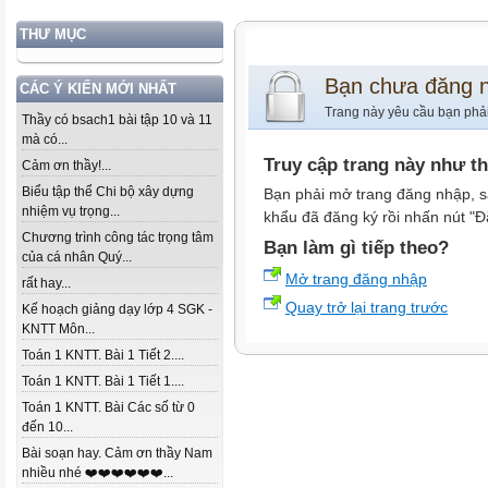
THƯ MỤC
Bạn chưa đăng 
CÁC Ý KIẾN MỚI NHẤT
Trang này yêu cầu bạn phả
Thầy có bsach1 bài tập 10 và 11
mà có...
Truy cập trang này như t
Cảm ơn thầy!...
Biểu tập thể Chi bộ xây dựng
Bạn phải mở trang đăng nhập, s
nhiệm vụ trọng...
khẩu đã đăng ký rồi nhấn nút "Đ
Chương trình công tác trọng tâm
Bạn làm gì tiếp theo?
của cá nhân Quý...
Mở trang đăng nhập
rất hay...
Quay trở lại trang trước
Kế hoạch giảng dạy lớp 4 SGK -
KNTT Môn...
Toán 1 KNTT. Bài 1 Tiết 2....
Toán 1 KNTT. Bài 1 Tiết 1....
Toán 1 KNTT. Bài Các số từ 0
đến 10...
Bài soạn hay. Cảm ơn thầy Nam
nhiều nhé ❤️❤️❤️❤️❤️❤️...