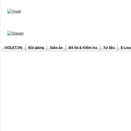
ViOLET.VN
Bài giảng
Giáo án
Đề thi & Kiểm tra
Tư liệu
E-Lea