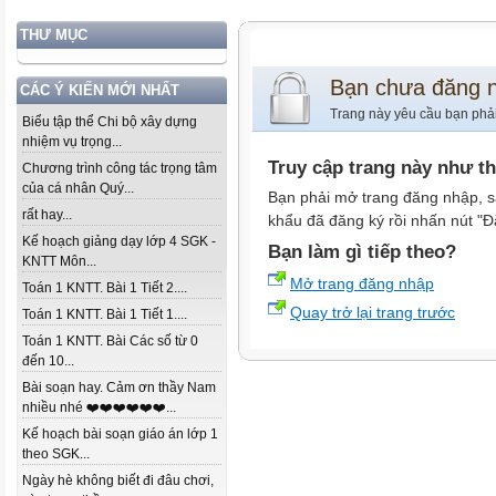
THƯ MỤC
Bạn chưa đăng 
CÁC Ý KIẾN MỚI NHẤT
Trang này yêu cầu bạn phả
Biểu tập thể Chi bộ xây dựng
nhiệm vụ trọng...
Truy cập trang này như t
Chương trình công tác trọng tâm
của cá nhân Quý...
Bạn phải mở trang đăng nhập, s
rất hay...
khẩu đã đăng ký rồi nhấn nút "Đ
Kế hoạch giảng dạy lớp 4 SGK -
Bạn làm gì tiếp theo?
KNTT Môn...
Mở trang đăng nhập
Toán 1 KNTT. Bài 1 Tiết 2....
Quay trở lại trang trước
Toán 1 KNTT. Bài 1 Tiết 1....
Toán 1 KNTT. Bài Các số từ 0
đến 10...
Bài soạn hay. Cảm ơn thầy Nam
nhiều nhé ❤️❤️❤️❤️❤️❤️...
Kế hoạch bài soạn giáo án lớp 1
theo SGK...
Ngày hè không biết đi đâu chơi,